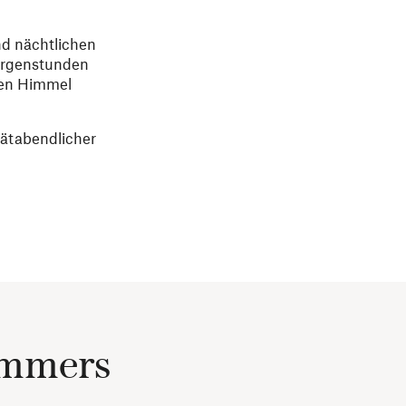
nd nächtlichen
Morgenstunden
nen Himmel
pätabendlicher
ommers