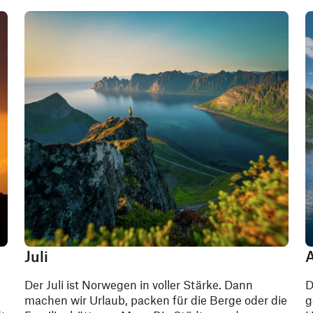
Juli
Der Juli ist Norwegen in voller Stärke. Dann
D
machen wir Urlaub, packen für die Berge oder die
g