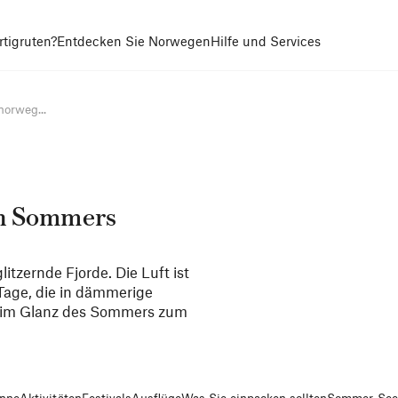
tigruten?
Entdecken Sie Norwegen
Hilfe und Services
norweg...
en Sommers
itzernde Fjorde. Die Luft ist
Tage, die in dämmerige
 im Glanz des Sommers zum
onne
Aktivitäten
Festivals
Ausflüge
Was Sie einpacken sollten
Sommer-Seer