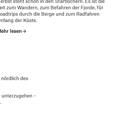
erbst steht schon in den Startlöchern. Es ist die
eit zum Wandern, zum Befahren der Fjorde, für
oadtrips durch die Berge und zum Radfahren
ntlang der Küste.
ehr lesen
 nördlich des
e unterzugehen –
.