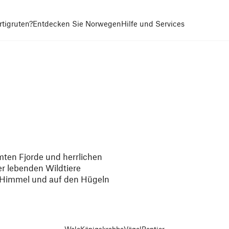
tigruten?
Entdecken Sie Norwegen
Hilfe und Services
ten Fjorde und herrlichen
er lebenden Wildtiere
m Himmel und auf den Hügeln
Wale
Königskrabbe
Vögel
Rentier