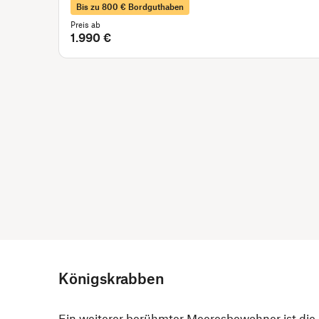
Bis zu 800 € Bordguthaben
Preis ab
1.990 €
Königskrabben
Ein weiterer berühmter Meeresbewohner ist die 