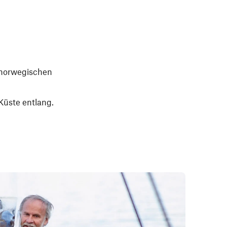
r norwegischen
Küste entlang.