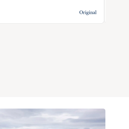
Preis ab
1.493 €