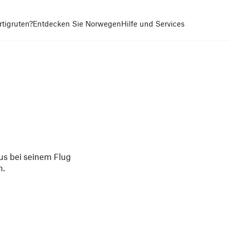
tigruten?
Entdecken Sie Norwegen
Hilfe und Services
s bei seinem Flug
h.