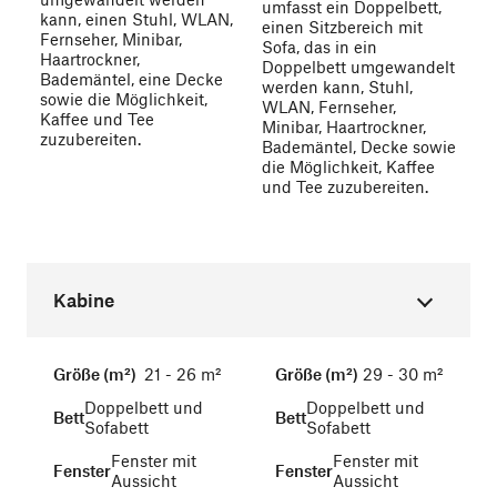
umfasst ein Doppelbett,
kann, einen Stuhl, WLAN,
einen Sitzbereich mit
Fernseher, Minibar,
Sofa, das in ein
Haartrockner,
Doppelbett umgewandelt
Bademäntel, eine Decke
werden kann, Stuhl,
sowie die Möglichkeit,
WLAN, Fernseher,
Kaffee und Tee
Minibar, Haartrockner,
zuzubereiten.
Bademäntel, Decke sowie
die Möglichkeit, Kaffee
und Tee zuzubereiten.
Kabine
Größe (m²)
21 - 26 m²
Größe (m²)
29 - 30 m²
Doppelbett und
Doppelbett und
Bett
Bett
Sofabett
Sofabett
Fenster mit
Fenster mit
Fenster
Fenster
Aussicht
Aussicht