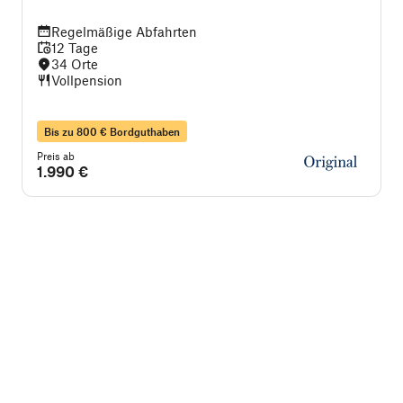
Regelmäßige Abfahrten
12 Tage
34 Orte
Vollpension
Bis zu 800 € Bordguthaben
Preis ab
P
1.990 €