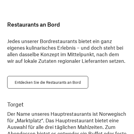
Restaurants an Bord
Jedes unserer Bordrestaurants bietet ein ganz
eigenes kulinarisches Erlebnis – und doch steht bei
allen dasselbe Konzept im Mittelpunkt, nach dem
wir auf lokale Zutaten regionaler Lieferanten setzen.
Entdecken Sie die Restaurants an Bord
Torget
Ky
Der Name unseres Hauptrestaurants ist Norwegisch
Din
für „Marktplatz“. Das Hauptrestaurant bietet eine
was
Auswahl für alle drei täglichen Mahlzeiten. Zum
gen
Abendessen bietet es entweder ein Buffet oder feste
bes