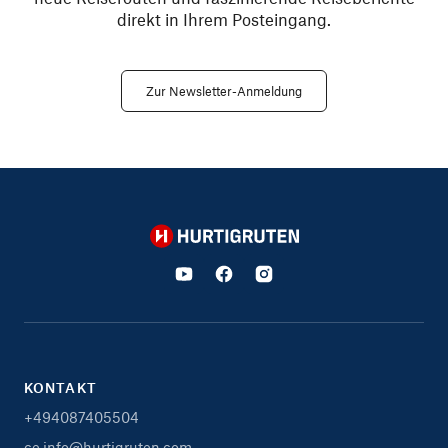
direkt in Ihrem Posteingang.
Zur Newsletter-Anmeldung
Hurtigruten
KONTAKT
+494087405504
ce.info@hurtigruten.com