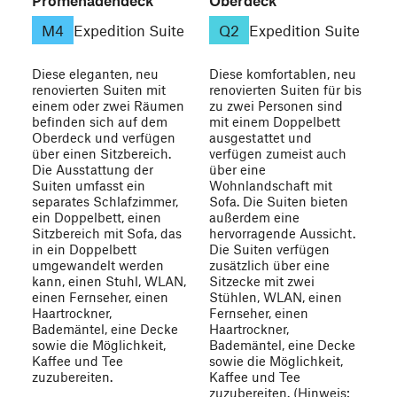
Promenadendeck
Oberdeck
M4
Expedition Suite
Q2
Expedition Suite
Diese eleganten, neu
Diese komfortablen, neu
renovierten Suiten mit
renovierten Suiten für bis
einem oder zwei Räumen
zu zwei Personen sind
befinden sich auf dem
mit einem Doppelbett
Oberdeck und verfügen
ausgestattet und
über einen Sitzbereich.
verfügen zumeist auch
Die Ausstattung der
über eine
Suiten umfasst ein
Wohnlandschaft mit
separates Schlafzimmer,
Sofa. Die Suiten bieten
ein Doppelbett, einen
außerdem eine
Sitzbereich mit Sofa, das
hervorragende Aussicht.
in ein Doppelbett
Die Suiten verfügen
umgewandelt werden
zusätzlich über eine
kann, einen Stuhl, WLAN,
Sitzecke mit zwei
einen Fernseher, einen
Stühlen, WLAN, einen
Haartrockner,
Fernseher, einen
Bademäntel, eine Decke
Haartrockner,
sowie die Möglichkeit,
Bademäntel, eine Decke
Kaffee und Tee
sowie die Möglichkeit,
zuzubereiten.
Kaffee und Tee
zuzubereiten.
(Hinweis: