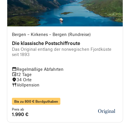
Bergen – Kirkenes – Bergen (Rundreise)
Die klassische Postschiffroute
Das Original entlang der norwegischen Fjordküste
seit 1893
i
Regelmäßige Abfahrten
12 Tage
34 Orte
Vollpension
Bis zu 800 € Bordguthaben
Preis ab
P
1.990 €