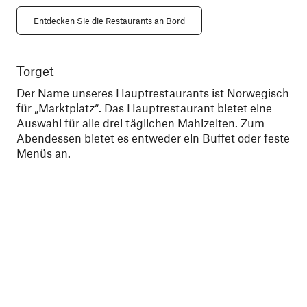
Entdecken Sie die Restaurants an Bord
Torget
Ky
Der Name unseres Hauptrestaurants ist Norwegisch
Din
für „Marktplatz“. Das Hauptrestaurant bietet eine
was
Auswahl für alle drei täglichen Mahlzeiten. Zum
gen
Abendessen bietet es entweder ein Buffet oder feste
bes
Menüs an.
wer