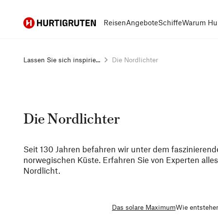
Hurtigruten
Reisen
Angebote
Schiffe
Warum Hur
Lassen Sie sich inspirie...
Die Nordlichter
Die Nordlichter
Seit 130 Jahren befahren wir unter dem faszinierende
norwegischen Küste. Erfahren Sie von Experten alle
Nordlicht.
Das solare Maximum
Wie entstehen