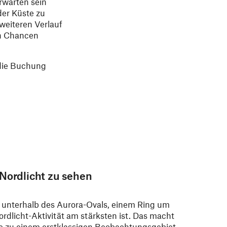
rwarten sein
der Küste zu
weiteren Verlauf
en Chancen
 die Buchung
 Nordlicht zu sehen
 unterhalb des Aurora-Ovals, einem Ring um
rdlicht-Aktivität am stärksten ist. Das macht
 zu einem erstklassigen Beobachtungsgebiet.