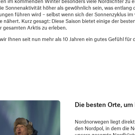
 im kommenden Winter besonders viele Nordlichter zu e
e Sonnenaktivität höher als gewöhnlich sein, was entlang 
ungen führen wird – selbst wenn sich der Sonnenzyklus im 
e nähert. Kurz gesagt: Diese Saison bietet einige der best
r gesamten Arktis zu erleben.
ir Ihnen seit nun mehr als 10 Jahren ein gutes Gefühl für
Die besten Orte, um
Nordnorwegen liegt direkt
den Nordpol, in dem die No
unsere gesamte Nordküste