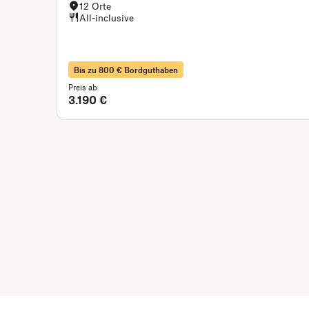
12 Orte
All-inclusive
Bis zu 800 € Bordguthaben
Preis ab
3.190 €