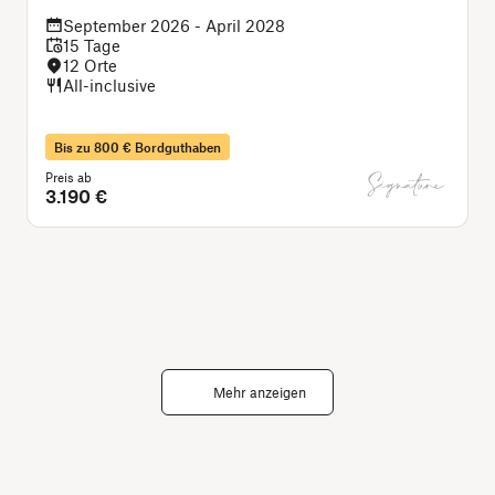
September 2026 - April 2028
15 Tage
12 Orte
All-inclusive
Bis zu 800 € Bordguthaben
Preis ab
P
3.190 €
Mehr anzeigen