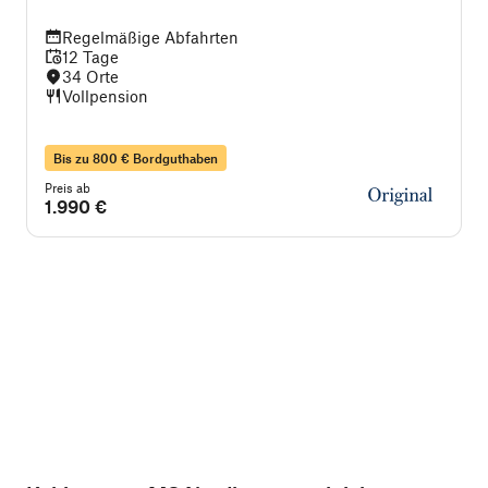
Regelmäßige Abfahrten
12 Tage
34 Orte
Vollpension
Bis zu 800 € Bordguthaben
Preis ab
P
1.990 €