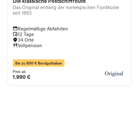
Die klassische Postschiffroute
Das Original entlang der norwegischen Fjordküste
seit 1893
i
Regelmäßige Abfahrten
12 Tage
34 Orte
Vollpension
Bis zu 800 € Bordguthaben
Preis ab
P
1.990 €