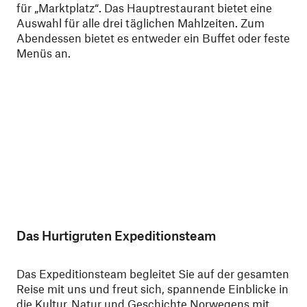
für „Marktplatz“. Das Hauptrestaurant bietet eine
was
Auswahl für alle drei täglichen Mahlzeiten. Zum
gen
Abendessen bietet es entweder ein Buffet oder feste
bes
Menüs an.
wer
Das Hurtigruten Expeditionsteam
Das Expeditionsteam begleitet Sie auf der gesamten
Reise mit uns und freut sich, spannende Einblicke in
die Kultur, Natur und Geschichte Norwegens mit