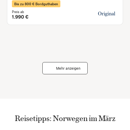
Bis zu 800 € Bordguthaben
Preis ab
P
1.990 €
Mehr anzeigen
Reisetipps: Norwegen im März