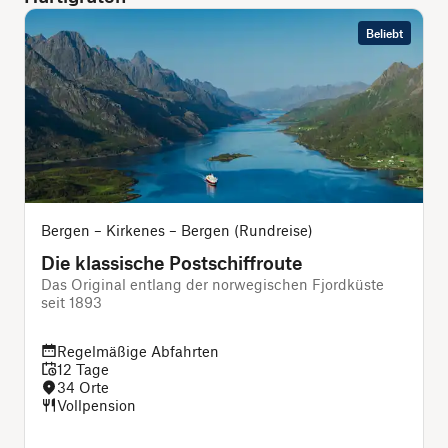
Beliebt
Bergen – Kirkenes – Bergen (Rundreise)
Die klassische Postschiffroute
Das Original entlang der norwegischen Fjordküste
seit 1893
i
Regelmäßige Abfahrten
12 Tage
34 Orte
Vollpension