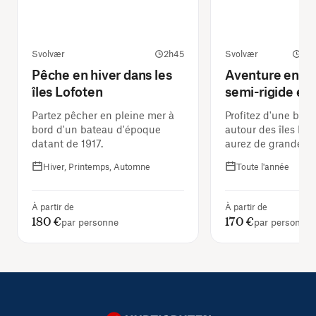
Svolvær
2h45
Svolvær
1 h
Pêche en hiver dans les
Aventure en b
îles Lofoten
semi-rigide et
dans les Lofot
Partez pêcher en pleine mer à
Profitez d'une bal
bord d'un bateau d'époque
autour des îles Lof
datant de 1917.
aurez de grandes 
d'apercevoir des p
Hiver, Printemps, Automne
Toute l'année
tête blanche.
À partir de
À partir de
180 €
170 €
par personne
par personne