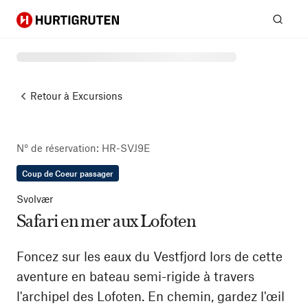
Hurtigruten
Rech
Retour à
Excursions
N° de réservation
:
HR-SVJ9E
Coup de Coeur passager
Svolvær
Safari en mer aux Lofoten
Foncez sur les eaux du Vestfjord lors de cette
aventure en bateau semi-rigide à travers
l'archipel des Lofoten. En chemin, gardez l'œil