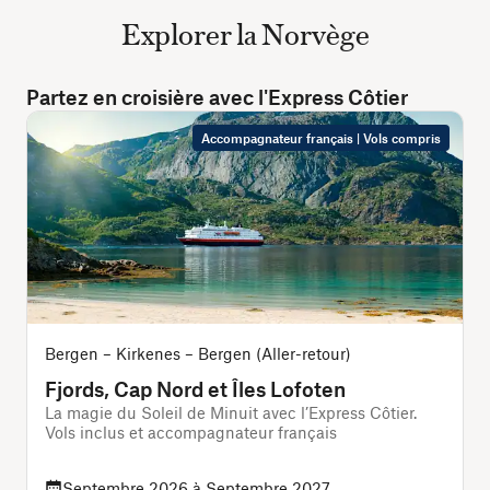
Explorer la Norvège
Partez en croisière avec l'Express Côtier
Accompagnateur français | Vols compris
Bergen – Kirkenes – Bergen (Aller-retour)
Fjords, Cap Nord et Îles Lofoten
La magie du Soleil de Minuit avec l’Express Côtier.
L
Vols inclus et accompagnateur français
Septembre 2026 à Septembre 2027