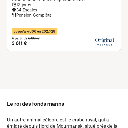
13 jours
34 Escales
Pension Complète
Jusqu'à -700€ en 2027/28
À partir de
3 861 €
À
3 611 €
Le roi des fonds marins
Un autre animal célèbre est le
crabe royal
, qui a
émigré depuis fjord de Mourmansk, situé près de la