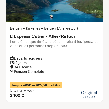
Bergen – Kirkenes – Bergen (Aller-retour)
L’Express Côtier - Aller/Retour
L’emblématique itinéraire côtier – reliant les fjords, les
L
villes et les personnes depuis 1893
d
Départs réguliers
12 jours
34 Escales
Pension Complète
Jusqu'à -700€ en 2027/28
+1 Plus
À partir de
2 350 €
À
2 100 €