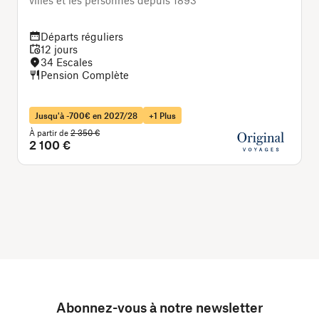
villes et les personnes depuis 1893
C
v
Départs réguliers
12 jours
34 Escales
Pension Complète
Jusqu'à -700€ en 2027/28
+1 Plus
À
À partir de
2 350 €
2 100 €
Abonnez-vous à notre newsletter