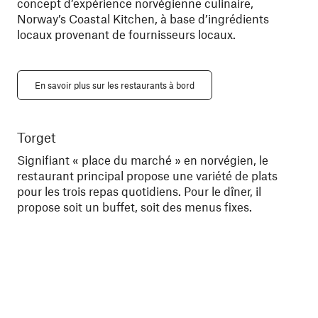
concept d’expérience norvégienne culinaire,
Norway’s Coastal Kitchen, à base d’ingrédients
locaux provenant de fournisseurs locaux.
En savoir plus sur les restaurants à bord
Torget
Ky
Signifiant « place du marché » en norvégien, le
Dîn
restaurant principal propose une variété de plats
la 
pour les trois repas quotidiens.
Pour le dîner, il
che
propose soit un buffet, soit des menus fixes.
mei