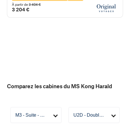
À partir de
3 404 €
À
3 204 €
Comparez les cabines du MS Kong Harald