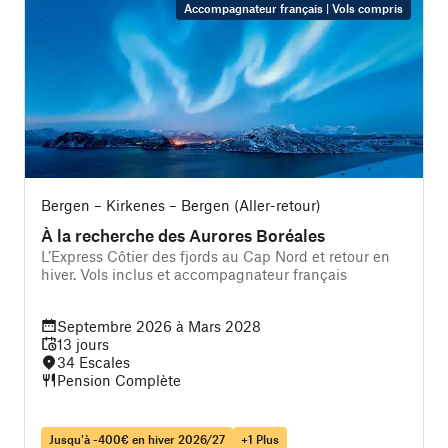
Accompagnateur français | Vols compris
Bergen – Kirkenes – Bergen (Aller-retour)
B
À la recherche des Aurores Boréales
L’Express Côtier des fjords au Cap Nord et retour en
L
hiver. Vols inclus et accompagnateur français
Septembre 2026 à Mars 2028
13 jours
34 Escales
Pension Complète
Jusqu'à -400€ en hiver 2026/27
+1 Plus