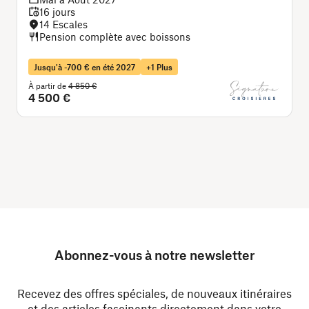
16 jours
14 Escales
Pension complète avec boissons
Jusqu'à -700 € en été 2027
+1 Plus
À partir de
4 850 €
À
4 500 €
Abonnez-vous à notre newsletter
Recevez des offres spéciales, de nouveaux itinéraires
et des articles fascinants directement dans votre