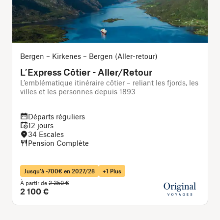
Bergen – Kirkenes – Bergen (Aller-retour)
L’Express Côtier - Aller/Retour
L’emblématique itinéraire côtier – reliant les fjords, les
L
villes et les personnes depuis 1893
d
Départs réguliers
12 jours
34 Escales
Pension Complète
Jusqu'à -700€ en 2027/28
+1 Plus
À partir de
2 350 €
À
2 100 €