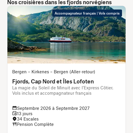
Nos croisières dans les fjords norvégiens
Accompagnateur français | Vols compris
Bergen – Kirkenes – Bergen (Aller-retour)
B
Fjords, Cap Nord et Îles Lofoten
La magie du Soleil de Minuit avec l’Express Côtier.
L
Vols inclus et accompagnateur français
v
Septembre 2026 à Septembre 2027
13 jours
34 Escales
Pension Complète