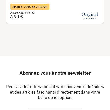
Jusqu'à -700€ en 2027/28
À partir de
3 861 €
À
3 611 €
Abonnez-vous à notre newsletter
Recevez des offres spéciales, de nouveaux itinéraires
et des articles fascinants directement dans votre
boîte de réception.