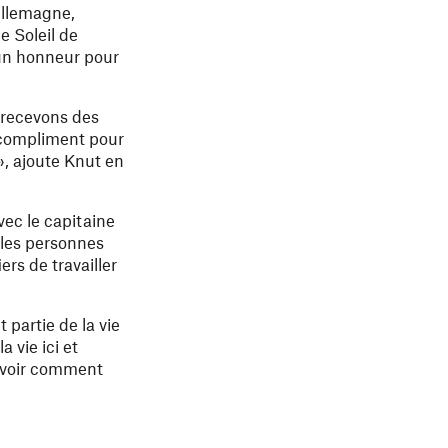
Allemagne,
e Soleil de
 un honneur pour
 recevons des
d compliment pour
», ajoute Knut en
avec le capitaine
 les personnes
rs de travailler
 partie de la vie
 vie ici et
e voir comment