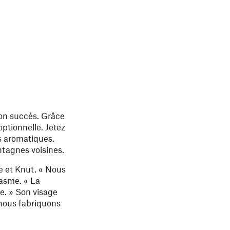
son succès. Grâce
 optionnelle. Jetez
es aromatiques.
ntagnes voisines.
ve et Knut. « Nous
iasme. « La
e. » Son visage
nous fabriquons