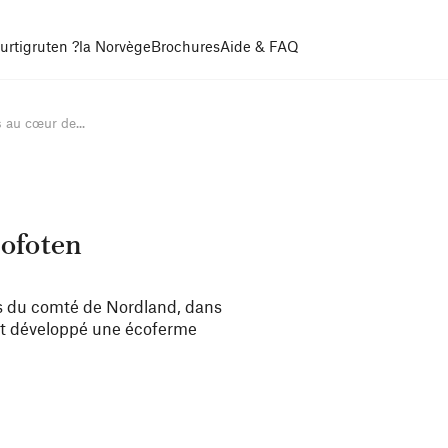
urtigruten ?
la Norvège
Brochures
Aide & FAQ
 au cœur de...
Lofoten
es du comté de Nordland, dans
 ont développé une écoferme