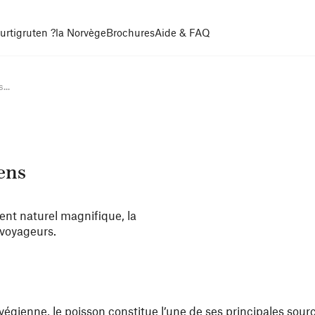
urtigruten ?
la Norvège
Brochures
Aide & FAQ
...
ens
nt naturel magnifique, la
 voyageurs.
végienne, le poisson constitue l’une de ses principales sour