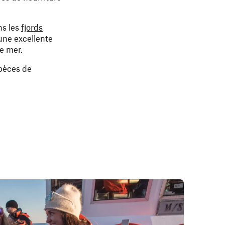
ns les
fjords
 une excellente
e mer.
spèces de