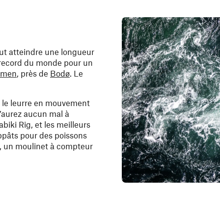
eut atteindre une longueur
e record du monde pour un
umen
, près de
Bodø
. Le
er le leurre en mouvement
’aurez aucun mal à
biki Rig, et les meilleurs
appâts pour des poissons
is, un moulinet à compteur