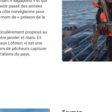
fiant « vagabond » et qui
 avoir passé des années
la côte norvégienne pour
surnom de « poisson de la
ticulièrement propices au
ntre janvier et mars. Et
 aux Lofoten ») est une
liers de pêcheurs capturer
tations du pays.
Saumon