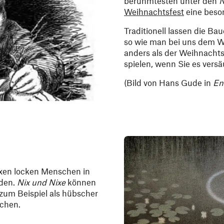
berühmtesten unter den
N
Weihnachtsfest
eine beson
Traditionell lassen die Ba
so wie man bei uns dem W
anders als der Weihnach
spielen, wenn Sie es versä
(Bild von Hans Gude in
En
xen locken Menschen in
nden.
Nix und Nixe
können
zum Beispiel als hübscher
schen.