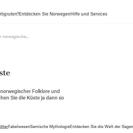
tigruten?
Entdecken Sie Norwegen
Hilfe und Services
 norwegische...
ste
r norwegischer Folklore und
ehen Sie die Küste ja dann so
ötter
Fabelwesen
Samische Mythologie
Entdecken Sie die Welt der Sage