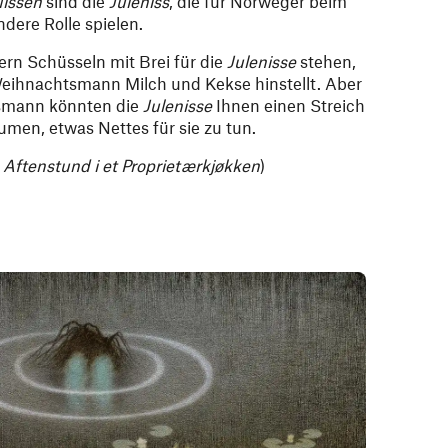
issen
sind die
Juleniss
, die für Norweger beim
dere Rolle spielen.
uern Schüsseln mit Brei für die
Julenisse
stehen,
eihnachtsmann Milch und Kekse hinstellt. Aber
tsmann könnten die
Julenisse
Ihnen einen Streich
umen, etwas Nettes für sie zu tun.
 Aftenstund i et Proprietærkjøkken
)