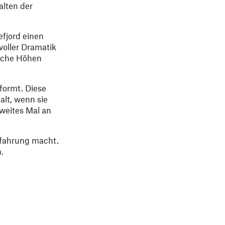
alten der
efjord einen
voller Dramatik
ische Höhen
formt. Diese
alt, wenn sie
zweites Mal an
rfahrung macht.
.