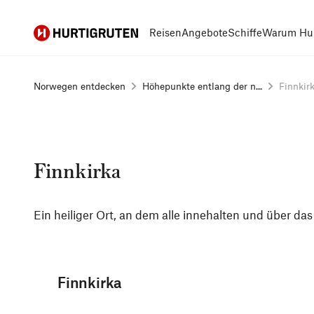
Hurtigruten
Reisen
Angebote
Schiffe
Warum Hur
Norwegen entdecken
Höhepunkte entlang der n...
Finnkir
Finnkirka
Ein heiliger Ort, an dem alle innehalten und über da
Finnkirka