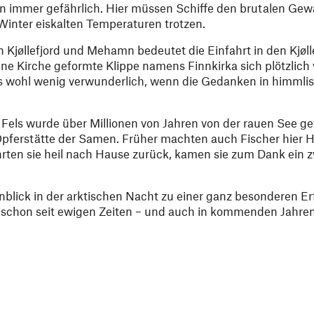
 immer gefährlich. Hier müssen Schiffe den brutalen Gew
inter eiskalten Temperaturen trotzen.
 Kjøllefjord und Mehamn bedeutet die Einfahrt in den Kjøll
e Kirche geformte Klippe namens Finnkirka sich plötzlich 
 es wohl wenig verwunderlich, wenn die Gedanken in himml
r Fels wurde über Millionen von Jahren von der rauen See ge
Opferstätte der Samen. Früher machten auch Fischer hier H
hrten sie heil nach Hause zurück, kamen sie zum Dank ein 
Anblick in der arktischen Nacht zu einer ganz besonderen E
ie schon seit ewigen Zeiten – und auch in kommenden Jahren