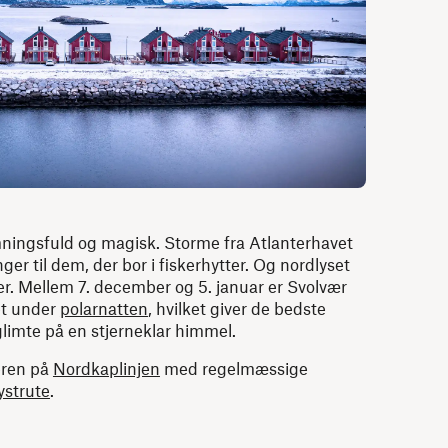
ningsfuld og magisk. Storme fra Atlanterhavet
ger til dem, der bor i fiskerhytter. Og nordlyset
er. Mellem 7. december og 5. januar er Svolvær
et under
polarnatten
, hvilket giver de bedste
glimte på en stjerneklar himmel.
eren på
Nordkaplinjen
med regelmæssige
ystrute
.