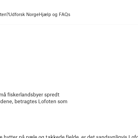
uten?
Udforsk Norge
Hjælp og FAQs
 små fiskerlandsbyer spredt
rdene, betragtes Lofoten som
 hytter på pæle og takkede fjelde, er det sandsynligvis Lof