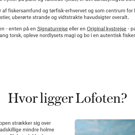
er af fiskersamfund og tørfisk-erhvervet og som centrum for
tier, uberørte strande og vidtstrakte havudsigter overalt.
en - enten på en
Signaturrejse
eller en
Original kystrejse
- p
g torsk, opleve nordlysets magi og bo i en autentisk fisker
Hvor ligger Lofoten?
ppen strækker sig over
 adskillige mindre holme