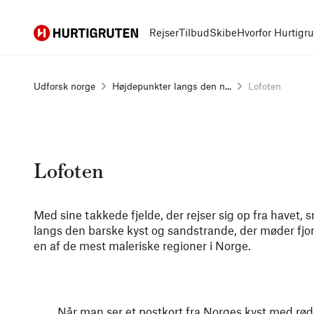
Hurtigruten
Rejser
Tilbud
Skibe
Hvorfor Hurtigr
Udforsk norge
Højdepunkter langs den n...
Lofoten
Lofoten
Med sine takkede fjelde, der rejser sig op fra havet,
langs den barske kyst og sandstrande, der møder fjo
en af de mest maleriske regioner i Norge.
Når man ser et postkort fra Norges kyst med røde