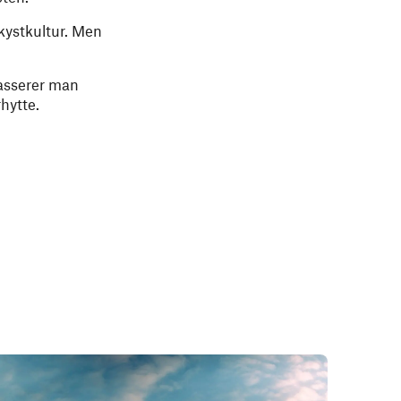
 kystkultur. Men
asserer man
hytte.