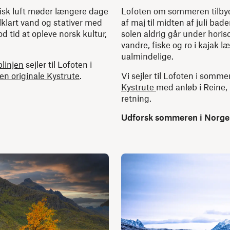
ktisk luft møder længere dage
Lofoten om sommeren tilbyde
lklart vand og stativer med
af maj til midten af juli bad
od tid at opleve norsk kultur,
solen aldrig går under horis
vandre, fiske og ro i kajak 
ualmindelige.
linjen
sejler til Lofoten i
en originale Kystrute
.
Vi sejler til Lofoten i som
Kystrute
med anløb i Reine,
retning.
Udforsk sommeren i Norge