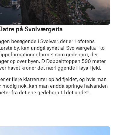
latre på Svolværgeita
ngen besøgende i Svolvær, der er Lofotens
tørste by, kan undgå synet af Svolværgeita - to
lippeformationer formet som gedehorn, der
ager op over byen. D Dobbelttoppen 590 meter
ver havet kroner det nærliggende Fløya-fjeld.
er er flere klatreruter op ad fjeldet, og hvis man
r modig nok, kan man endda springe halvanden
eter fra det ene gedehorn til det andet!