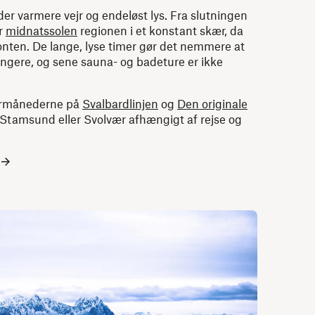
r varmere vejr og endeløst lys. Fra slutningen
er
midnatssolen
regionen i et konstant skær, da
onten. De lange, lyse timer gør det nemmere at
længere, og sene sauna- og badeture er ikke
mermånederne på
Svalbardlinjen
og
Den originale
 Stamsund eller Svolvær afhængigt af rejse og