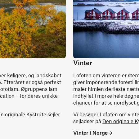
Vinter
iver køligere, og landskabet
Lofoten om vinteren er stem
. Efteråret er også perfekt
giver imponerende forestillin
 Lofotlam. Øgruppens lam
maler himlen de fleste nætt
cation – for deres unikke
indhyllet i mørke hele døgn
chancer for at se nordlyset 
n originale Kystrute
sejler
Vi besøger Lofoten om vint
sejladser på
Den originale K
Vinter i Norge