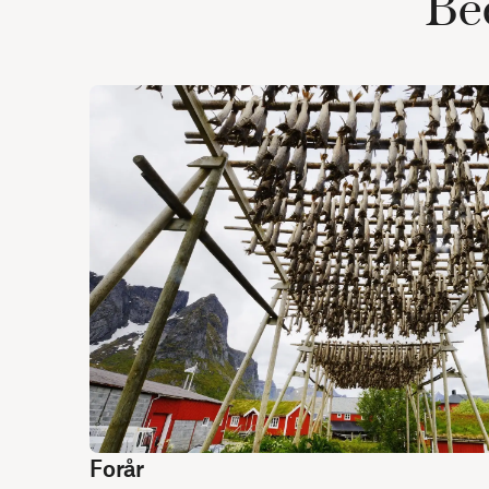
Bed
Forår