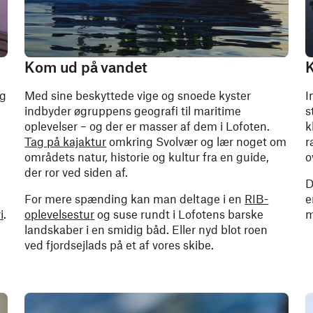
Kom ud på vandet
K
og
Med sine beskyttede vige og snoede kyster
I
indbyder øgruppens geografi til maritime
s
oplevelser – og der er masser af dem i Lofoten.
k
Tag på kajaktur
omkring Svolvær og lær noget om
r
områdets natur, historie og kultur fra en guide,
o
der ror ved siden af.
D
For mere spænding kan man deltage i en
RIB-
e
i
.
oplevelsestu
r
og suse rundt i Lofotens barske
m
landskaber i en smidig båd. Eller nyd blot roen
ved fjordsejlads på et af vores skibe.