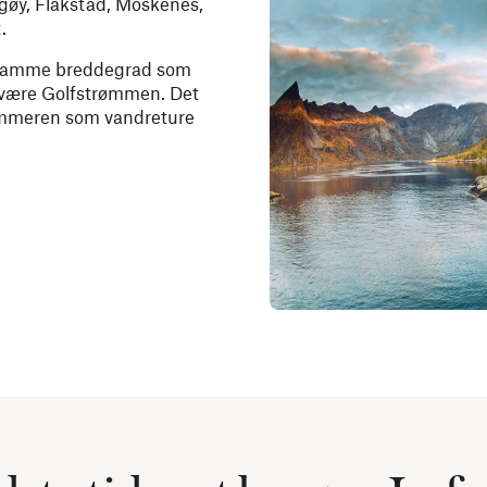
øy, Flakstad, Moskenes,
.
å samme breddegrad som
 være Golfstrømmen. Det
sommeren som vandreture