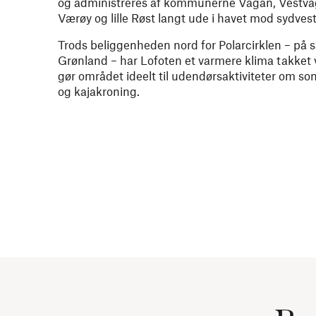
og administreres af kommunerne Vågan, Vestvåg
Værøy og lille Røst langt ude i havet mod sydvest
Trods beliggenheden nord for Polarcirklen – p
Grønland – har Lofoten et varmere klima takket
gør området ideelt til udendørsaktiviteter om 
og kajakroning.