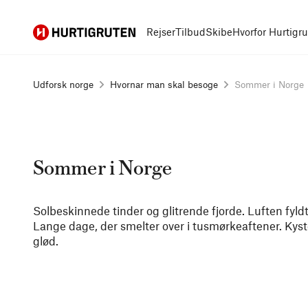
Hurtigruten
Rejser
Tilbud
Skibe
Hvorfor Hurtigr
Udforsk norge
Hvornar man skal besoge
Sommer i Norge
Sommer i Norge
Solbeskinnede tinder og glitrende fjorde. Luften fyl
Lange dage, der smelter over i tusmørkeaftener. Kyst
glød.