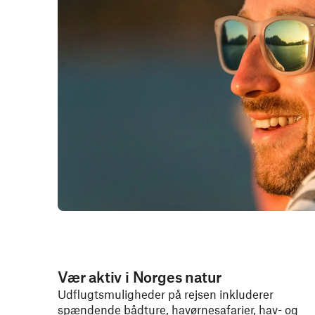
Vær aktiv i Norges natur
Udflugtsmuligheder på rejsen inkluderer
spændende bådture, havørnesafarier, hav- og