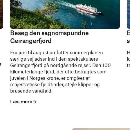
Besøg den sagnomspundne
B
Geirangerfjord
s
Fra juni til august omfatter sommerplanen
H
særlige sejladser ind i den spektakulære
l
r
Geirangerfjord på nordgående rejser. Den 100
t
kilometerlange fjord, der ofte betragtes som
juvelen i Norges krone, er omgivet af
majestætiske fjeldtinder, stejle klipper og
brusende vandfald.
Læs mere