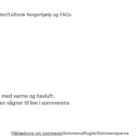
uten?
Udforsk Norge
Hjælp og FAQs
dt med varme og havluft.
en vågner til live i sommerens
Påklædning om sommeren
Sommerudflugter
Sommerrejserne