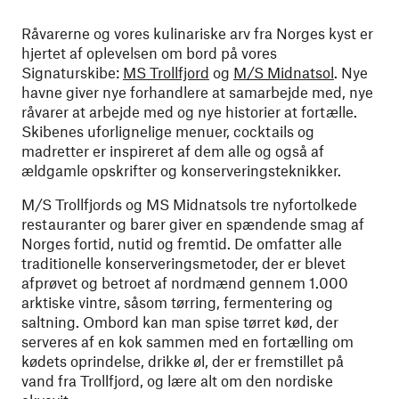
Råvarerne og vores kulinariske arv fra Norges kyst er
hjertet af oplevelsen om bord på vores
Signaturskibe:
MS Trollfjord
og
M/S Midnatsol
. Nye
havne giver nye forhandlere at samarbejde med, nye
råvarer at arbejde med og nye historier at fortælle.
Skibenes uforlignelige menuer, cocktails og
madretter er inspireret af dem alle og også af
ældgamle opskrifter og konserveringsteknikker.
M/S Trollfjords og MS Midnatsols tre nyfortolkede
restauranter og barer giver en spændende smag af
Norges fortid, nutid og fremtid. De omfatter alle
traditionelle konserveringsmetoder, der er blevet
afprøvet og betroet af nordmænd gennem 1.000
arktiske vintre, såsom tørring, fermentering og
saltning. Ombord kan man spise tørret kød, der
serveres af en kok sammen med en fortælling om
kødets oprindelse, drikke øl, der er fremstillet på
vand fra Trollfjord, og lære alt om den nordiske