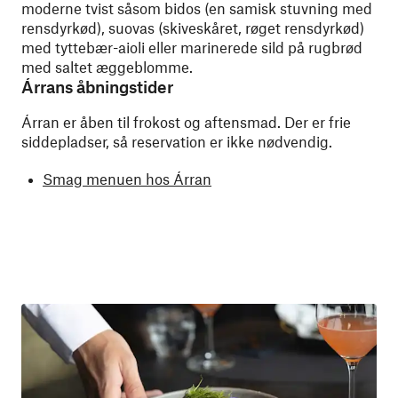
moderne tvist såsom bidos (en samisk stuvning med
rensdyrkød), suovas (skiveskåret, røget rensdyrkød)
med tyttebær-aioli eller marinerede sild på rugbrød
med saltet æggeblomme.
Árrans åbningstider
Árran er åben til frokost og aftensmad. Der er frie
siddepladser, så reservation er ikke nødvendig.
Smag menuen hos Árran