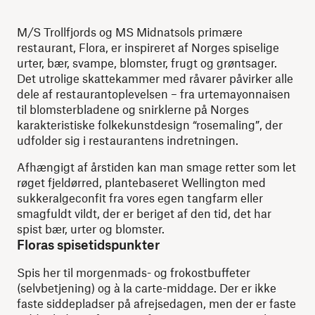
M/S Trollfjords og MS Midnatsols primære
restaurant, Flora, er inspireret af Norges spiselige
urter, bær, svampe, blomster, frugt og grøntsager.
Det utrolige skattekammer med råvarer påvirker alle
dele af restaurantoplevelsen – fra urtemayonnaisen
til blomsterbladene og snirklerne på Norges
karakteristiske folkekunstdesign “rosemaling”, der
udfolder sig i restaurantens indretningen.
Afhængigt af årstiden kan man smage retter som let
røget fjeldørred, plantebaseret Wellington med
sukkeralgeconfit fra vores egen tangfarm eller
smagfuldt vildt, der er beriget af den tid, det har
spist bær, urter og blomster.
Floras spisetidspunkter
Spis her til morgenmads- og frokostbuffeter
(selvbetjening) og à la carte-middage. Der er ikke
faste siddepladser på afrejsedagen, men der er faste