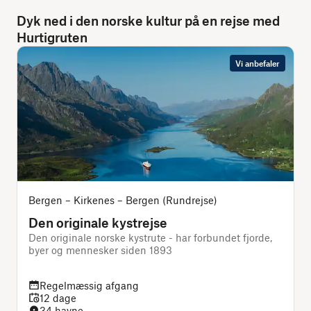
Dyk ned i den norske kultur på en rejse med
Hurtigruten
Vi anbefaler
Bergen – Kirkenes – Bergen (Rundrejse)
Den originale kystrejse
Den originale norske kystrute - har forbundet fjorde,
D
byer og mennesker siden 1893
Regelmæssig afgang
12 dage
34 havne