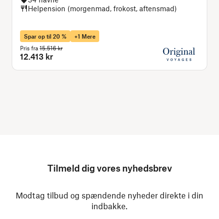
Helpension (morgenmad, frokost, aftensmad)
Spar op til 20 %
+1 Mere
Pris fra
15.516 kr
P
12.413 kr
Tilmeld dig vores nyhedsbrev
Modtag tilbud og spændende nyheder direkte i din
indbakke.