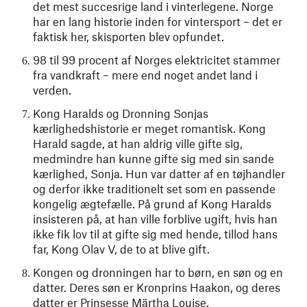
det mest succesrige land i vinterlegene. Norge
har en lang historie inden for vintersport – det er
faktisk her, skisporten blev opfundet.
98 til 99 procent af Norges elektricitet stammer
fra vandkraft – mere end noget andet land i
verden.
Kong Haralds og Dronning Sonjas
kærlighedshistorie er meget romantisk. Kong
Harald sagde, at han aldrig ville gifte sig,
medmindre han kunne gifte sig med sin sande
kærlighed, Sonja. Hun var datter af en tøjhandler
og derfor ikke traditionelt set som en passende
kongelig ægtefælle. På grund af Kong Haralds
insisteren på, at han ville forblive ugift, hvis han
ikke fik lov til at gifte sig med hende, tillod hans
far, Kong Olav V, de to at blive gift.
Kongen og dronningen har to børn, en søn og en
datter. Deres søn er Kronprins Haakon, og deres
datter er Prinsesse Märtha Louise.