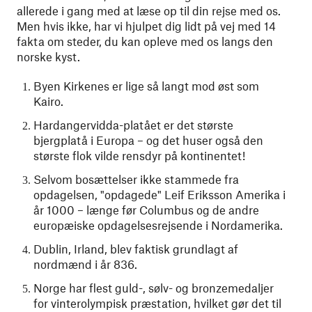
allerede i gang med at læse op til din rejse med os.
Men hvis ikke, har vi hjulpet dig lidt på vej med 14
fakta om steder, du kan opleve med os langs den
norske kyst.
Byen Kirkenes er lige så langt mod øst som
Kairo.
Hardangervidda-platået er det største
bjergplatå i Europa – og det huser også den
største flok vilde rensdyr på kontinentet!
Selvom bosættelser ikke stammede fra
opdagelsen, "opdagede" Leif Eriksson Amerika i
år 1000 – længe før Columbus og de andre
europæiske opdagelsesrejsende i Nordamerika.
Dublin, Irland, blev faktisk grundlagt af
nordmænd i år 836.
Norge har flest guld-, sølv- og bronzemedaljer
for vinterolympisk præstation, hvilket gør det til