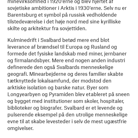
minevirksomhed i 1920'erne og blev hjertet af
sovjetiske ambitioner i Arktis i 1930'erne. Selv nu er
Barentsburg et symbol på russisk vedholdende
tilstedeværelse i det høje nord med sine kyrilliske
skilte og arkitektur fra sovjettiden.
Kulminedrift i Svalbard betød mere end blot
leverance af brændsel til Europa og Rusland og
formede det fysiske landskab med miner, jernbaner
og firmalandsbyer. Mere end nogen anden industri
definerede den også Svalbards menneskelige
geografi. Minearbejderne og deres familier skabte
tætknyttede lokalsamfund, der modstod den
arktiske isolation og barske natur. Byer som
Longyearbyen og Pyramiden blev etableret på sneen
og bygget med institutioner som skoler, hospitaler,
biblioteker og biografer. Svalbard er et levende og
pulserende eksempel på den utrolige menneskelige
evne til at skabe levesteder i selv de mest ugæstfrie
omgivelser.