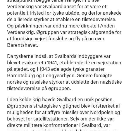
Verdenskrig var Svalbard anset for at være et
potentielt fristed for tyske ubåde, og derfor ønskede
de allierede styrker at etablere en tilstedeværelse.
Og påvirkningen var endnu mere direkte i Anden
Verdenskrig. Øgruppen var strategisk afgørende for
at forudsige vejret for skibe og fly på og over
Barentshavet.
Da tyskerne indså, at Svalbards indbyggere var
blevet evakueret i 1941, etablerede de en vejrstation
på stedet, og i 1943 ødelagde tyske granater
Barentsburg og Longyearbyen. Senere forsøgte
norske og russiske styrker at udslette den nazistiske
tilstedeværelse på øgruppen.
I den kolde krig havde Svalbard en unik position.
Øgruppens strategiske vigtighed blev forstærket af
muligheden for at affyre missiler over Nordpolen og
behovet for satellitstationer. Selv om der ikke var
direkte militære konfrontationer i Svalbard, var