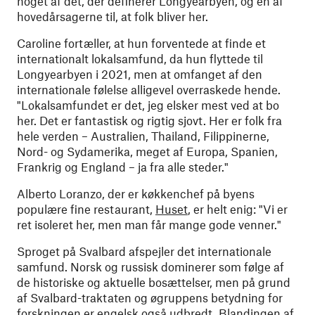
noget af det, der definerer Longyearbyen, og en af
hovedårsagerne til, at folk bliver her.
Caroline fortæller, at hun forventede at finde et
internationalt lokalsamfund, da hun flyttede til
Longyearbyen i 2021, men at omfanget af den
internationale følelse alligevel overraskede hende.
"Lokalsamfundet er det, jeg elsker mest ved at bo
her. Det er fantastisk og rigtig sjovt. Her er folk fra
hele verden – Australien, Thailand, Filippinerne,
Nord- og Sydamerika, meget af Europa, Spanien,
Frankrig og England – ja fra alle steder."
Alberto Loranzo, der er køkkenchef på byens
populære fine restaurant,
Huset
, er helt enig: "Vi er
ret isoleret her, men man får mange gode venner."
Sproget på Svalbard afspejler det internationale
samfund. Norsk og russisk dominerer som følge af
de historiske og aktuelle bosættelser, men på grund
af Svalbard-traktaten og øgruppens betydning for
forskningen er engelsk også udbredt. Blandingen af