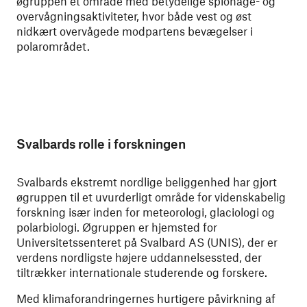
øgruppen et område med betydelige spionage- og
overvågningsaktiviteter, hvor både vest og øst
nidkært overvågede modpartens bevægelser i
polarområdet.
Svalbards rolle i forskningen
Svalbards ekstremt nordlige beliggenhed har gjort
øgruppen til et uvurderligt område for videnskabelig
forskning især inden for meteorologi, glaciologi og
polarbiologi. Øgruppen er hjemsted for
Universitetssenteret på Svalbard AS (UNIS), der er
verdens nordligste højere uddannelsessted, der
tiltrækker internationale studerende og forskere.
Med klimaforandringernes hurtigere påvirkning af