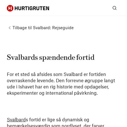
Hurtigruten
Søg
Tilbage til
Svalbard: Rejseguide
Svalbards spændende fortid
For et sted så afsides som Svalbard er fortiden
overraskende levende. Den forrevne øgruppe langt
ude i Ishavet har en rig historie med opdagelser,
eksperimenter og international påvirkning.
Svalbard
s fortid er lige så dynamisk og
bemærkelsesværdig som nordlyset, der farver