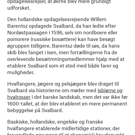
opdagelsesrejser, at øerne blev mere grundigt
udforsket.
Den hollandske opdagelsesrejsende Willem
Barentsz opdagede Svalbard, da han ledte efter
Nordøstpassagen i 1596, selv om nordboere eller
pomorere (russiske bosættere) kan have besøgt
øgruppen tidligere. Barentsz døde til søs, da hans
skib blev fanget i isen, men fortællingerne fra de
overlevende besætmningsmedlemmer hjalp med at
etablere Svalbard som et sted med både farer og
muligheder.
Hvalfangere, jægere og pelsjægere blev draget til
Svalbard via historierne om møder med
isbjørne og
hvalrosser
i det barske landskab, men det var ikke før
1600-tallet, at der blev etableret en mere permanent
bebyggelse på Svalbard.
Baskiske, hollandske, engelske og franske
hvalfangere etablerede midlertidige stationer, der
forvandlede øgruppen til et økonomisk knudepunkt.