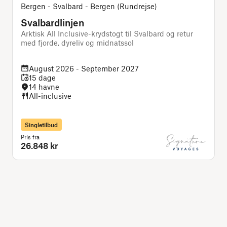
Bergen - Svalbard - Bergen (Rundrejse)
Svalbardlinjen
Arktisk All Inclusive-krydstogt til Svalbard og retur
A
med fjorde, dyreliv og midnatssol
u
August 2026 - September 2027
15 dage
14 havne
All-inclusive
Singletilbud
Pris fra
P
26.848 kr