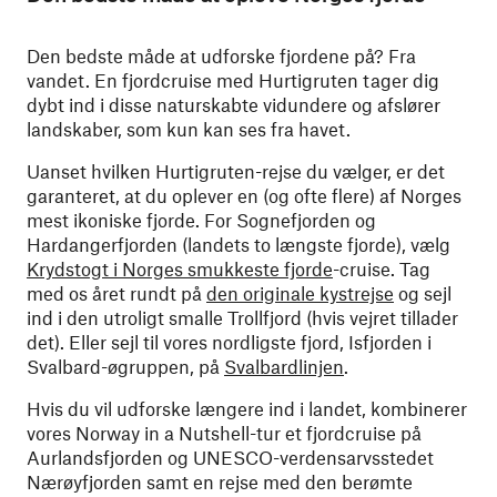
Den bedste måde at udforske fjordene på? Fra
vandet. En fjordcruise med Hurtigruten tager dig
dybt ind i disse naturskabte vidundere og afslører
landskaber, som kun kan ses fra havet.
Uanset hvilken Hurtigruten-rejse du vælger, er det
garanteret, at du oplever en (og ofte flere) af Norges
mest ikoniske fjorde. For Sognefjorden og
Hardangerfjorden (landets to længste fjorde), vælg
Krydstogt i Norges smukkeste fjorde
-cruise. Tag
med os året rundt på
den originale kystrejse
og sejl
ind i den utroligt smalle Trollfjord (hvis vejret tillader
det). Eller sejl til vores nordligste fjord, Isfjorden i
Svalbard-øgruppen, på
Svalbardlinjen
.
Hvis du vil udforske længere ind i landet, kombinerer
vores Norway in a Nutshell-tur et fjordcruise på
Aurlandsfjorden og UNESCO-verdensarvsstedet
Nærøyfjorden samt en rejse med den berømte