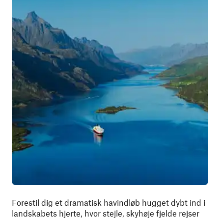
Forestil dig et dramatisk havindløb hugget dybt ind i
landskabets hjerte, hvor stejle, skyhøje fjelde rejser