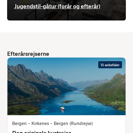
Jugendstil-gåtur (forår og efterår)
Efterårsrejserne
Vi anbefaler
Bergen – Kirkenes – Bergen (Rundrejse)
Den originale kystrejse