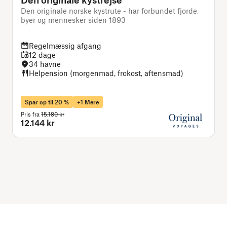
Den originale norske kystrute - har forbundet fjorde,
D
byer og mennesker siden 1893
Regelmæssig afgang
12 dage
34 havne
Helpension (morgenmad, frokost, aftensmad)
Spar op til 20 %
+1 Mere
Pris fra
15.180 kr
P
12.144 kr