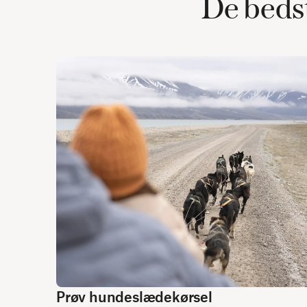
De bedst
Prøv hundeslædekørsel