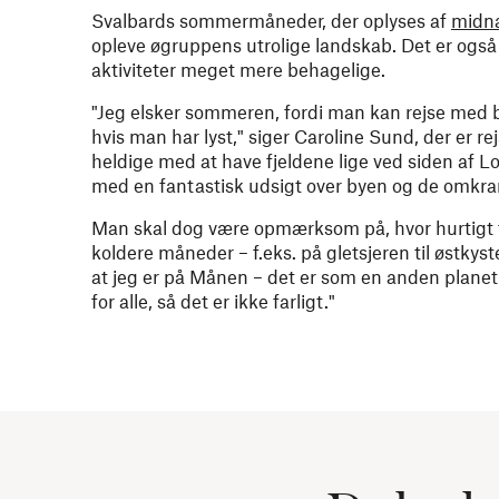
Svalbards sommermåneder, der oplyses af
midna
opleve øgruppens utrolige landskab. Det er også 
aktiviteter meget mere behagelige.
"Jeg elsker sommeren, fordi man kan rejse med b
hvis man har lyst," siger Caroline Sund, der er r
heldige med at have fjeldene lige ved siden af 
med en fantastisk udsigt over byen og de omkra
Man skal dog være opmærksom på, hvor hurtigt f
koldere måneder – f.eks. på gletsjeren til østkysten
at jeg er på Månen – det er som en anden planet
for alle, så det er ikke farligt."