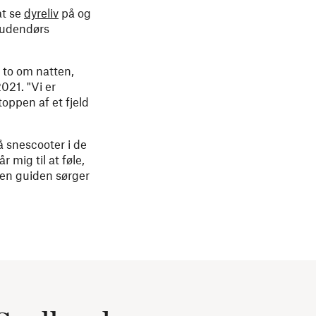
at se
dyreliv
på og
r udendørs
 to om natten,
021. "Vi er
oppen af et fjeld
 snescooter i de
r mig til at føle,
men guiden sørger