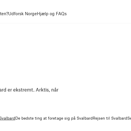
uten?
Udforsk Norge
Hjælp og FAQs
rd er ekstremt. Arktis, når
 Svalbard
De bedste ting at foretage sig på Svalbard
Rejsen til Svalbard
S