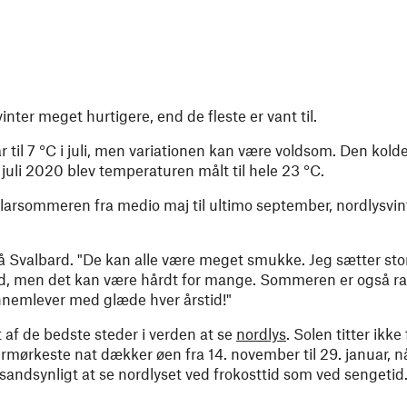
ter meget hurtigere, end de fleste er vant til.
til 7 °C i juli, men variationen kan være voldsom. Den kold
juli 2020 blev temperaturen målt til hele 23 °C.
Polarsommeren fra medio maj til ultimo september, nordlysvin
på Svalbard. "De kan alle være meget smukke. Jeg sætter stor
id, men det kan være hårdt for mange. Sommeren er også rar
ennemlever med glæde hver årstid!"
 af de bedste steder i verden at se
nordlys
. Solen titter ikke
llermørkeste nat dækker øen fra 14. november til 29. januar, n
 sandsynligt at se nordlyset ved frokosttid som ved sengetid