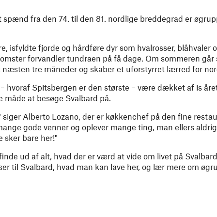
 spænd fra den 74. til den 81. nordlige breddegrad er øgru
, isfyldte fjorde og hårdføre dyr som hvalrosser, blåhvaler o
blomster forvandler tundraen på få dage. Om sommeren går s
 næsten tre måneder og skaber et uforstyrret lærred for nor
– hvoraf Spitsbergen er den største – være dækket af is åre
e måde at besøge Svalbard på.
siger Alberto Lozano, der er køkkenchef på den fine resta
ange gode venner og oplever mange ting, man ellers aldrig 
e sker bare her!"
finde ud af alt, hvad der er værd at vide om livet på Svalbard
ser til Svalbard, hvad man kan lave her, og lær mere om øgr