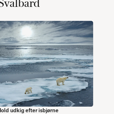
 Svalbard
old udkig efter isbjørne