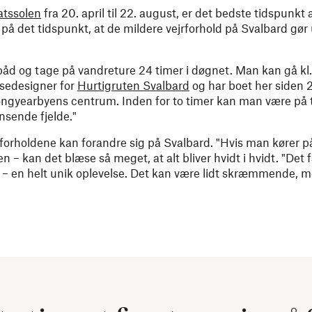
tssolen
fra 20. april til 22. august, er det bedste tidspunkt 
på det tidspunkt, at de mildere vejrforhold på Svalbard gø
åd og tage på vandreture 24 timer i døgnet. Man kan gå kl.
ejsedesigner for
Hurtigruten Svalbard
og har boet her siden 2
Longyearbyens centrum. Inden for to timer kan man være på t
nsende fjelde."
orholdene kan forandre sig på Svalbard. "Hvis man kører på
 – kan det blæse så meget, at alt bliver hvidt i hvidt. "Det få
 – en helt unik oplevelse. Det kan være lidt skræmmende, 