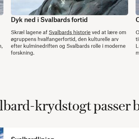
Dyk ned i Svalbards fortid
O
Skræl lagene af
Svalbards historie
ved at lære om
O
øgruppens hvalfangerfortid, den kulturelle arv
t
n,
efter kulminedriften og Svalbards rolle i moderne
L
.
forskning.
m
lbard-krydstogt passer be