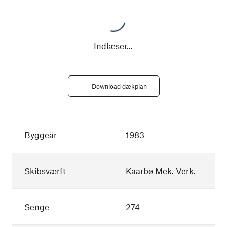
Indlæser
...
Download dækplan
Byggeår
1983
Skibsværft
Kaarbø Mek. Verk.
Senge
274