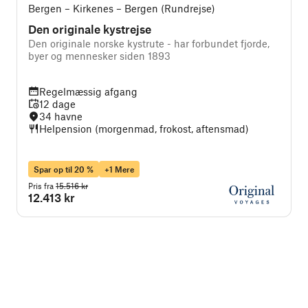
Bergen – Kirkenes – Bergen (Rundrejse)
Den originale kystrejse
Den originale norske kystrute - har forbundet fjorde,
D
byer og mennesker siden 1893
B
Regelmæssig afgang
12 dage
34 havne
Helpension (morgenmad, frokost, aftensmad)
Spar op til 20 %
+1 Mere
Pris fra
15.516 kr
P
12.413 kr