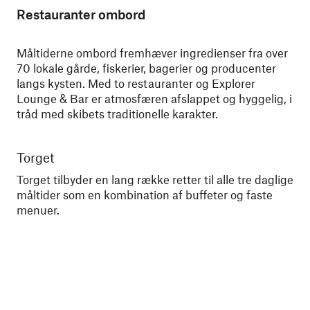
Restauranter ombord
Måltiderne ombord fremhæver ingredienser fra over
70 lokale gårde, fiskerier, bagerier og producenter
langs kysten. Med to restauranter og Explorer
Lounge & Bar er atmosfæren afslappet og hyggelig, i
tråd med skibets traditionelle karakter.
Torget
Br
Torget tilbyder en lang række retter til alle tre daglige
En 
måltider som en kombination af buffeter og faste
ins
menuer.
kom
hel