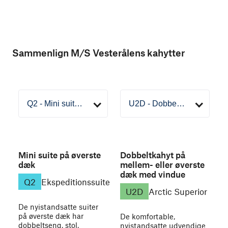
Sammenlign M/S Vesterålens kahytter
Mini suite på øverste
Dobbeltkahyt på
dæk
mellem- eller øverste
dæk med vindue
Q2
Ekspeditionssuite
U2D
Arctic Superior
De nyistandsatte suiter
på øverste dæk har
De komfortable,
dobbeltseng, stol,
nyistandsatte udvendige