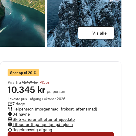
Vis alle
Spar op til 20 %
Pris fra
12.171 kr
-
15
%
10.345 kr
pr. person
Laveste pris - afgang i oktober 2026
7 dage
Helpension (morgenmad, frokost, aftensmad)
34 havne
Skib varierer alt efter afrejsedato
Tilbud er tilgængelige på rejsen
Regelmæssig afgang