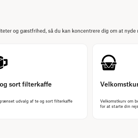
eter og gæstfrihed, så du kan koncentrere dig om at nyde r
og sort filterkaffe
Velkomstku
rænset udvalg af te og sort filterkaffe
Velkomstkurv om b
for at starte din rej