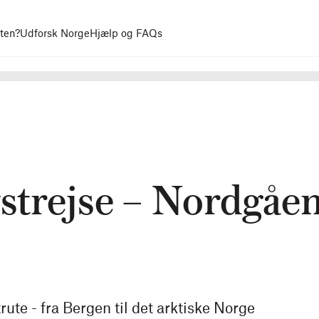
uten?
Udforsk Norge
Hjælp og FAQs
ystrejse – Nordgåe
ute - fra Bergen til det arktiske Norge