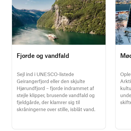
Fjorde og vandfald
Mød
Sejl ind i UNESCO-listede
Oplev
Geirangerfjord eller den skjulte
Arkti
Hjørundfjord – fjorde indrammet af
kult
stejle klipper, brusende vandfald og
unde
fjeldgårde, der klamrer sig til
skift
skråningerne over stille, isblåt vand.