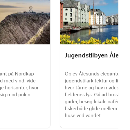
Jugendstilbyen Ålesun
kant på Nordkap-
Oplev Ålesunds elegante
ed med vind, vide
jugendstilarkitektur og livlige
e horisonter, hvor
hvor tårne og hav mødes und
 sig mod polen.
fjeldenes lys. Gå ad brostens
gader, besøg lokale caféer, og
fiskerbåde glide mellem farve
huse ved vandet.