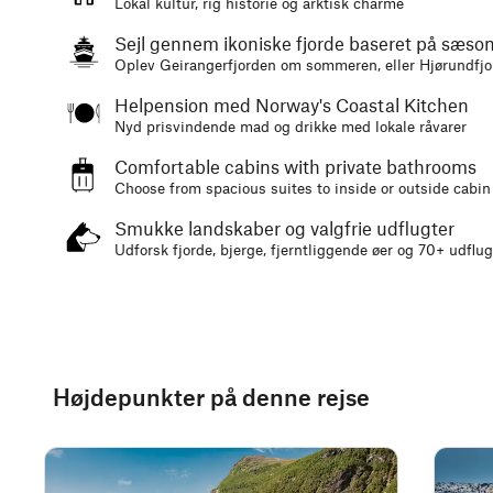
Lokal kultur, rig historie og arktisk charme
Sejl gennem ikoniske fjorde baseret på sæso
Oplev Geirangerfjorden om sommeren, eller Hjørundfjor
Helpension med Norway's Coastal Kitchen
Nyd prisvindende mad og drikke med lokale råvarer
Comfortable cabins with private bathrooms
Choose from spacious suites to inside or outside cabin
Smukke landskaber og valgfrie udflugter
Udforsk fjorde, bjerge, fjerntliggende øer og 70+ udflug
Højdepunkter på denne rejse