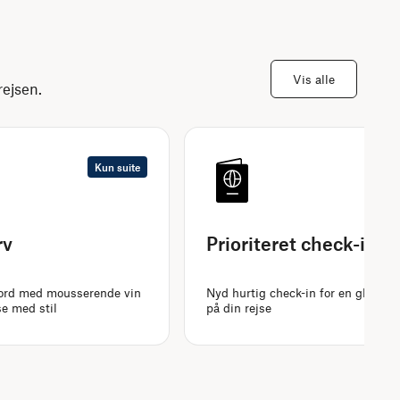
Vis alle
ejsen.
Kun suite
rv
Prioriteret check-in
ord med mousserende vin
Nyd hurtig check-in for en glat og 
se med stil
på din rejse