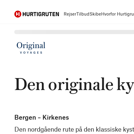
Hurtigruten
Rejser
Tilbud
Skibe
Hvorfor Hurtigr
Den originale k
Bergen – Kirkenes
Den nordgående rute på den klassiske kystr