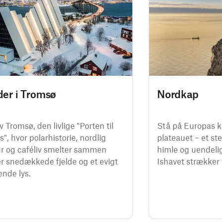
er i Tromsø
Nordkap
 Tromsø, den livlige "Porten til
Stå på Europas 
s", hvor polarhistorie, nordlig
plateauet – et st
ur og caféliv smelter sammen
himle og uendelig
r snedækkede fjelde og et evigt
Ishavet strækker
ende lys.