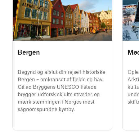
Bergen
Mød
Begynd og afslut din rejse i historiske
Oplev
Bergen – omkranset af fjelde og hav.
Arkti
Gå ad Bryggens UNESCO-listede
kult
brygger, udforsk skjulte stræder, og
unde
mærk stemningen i Norges mest
skift
sagnomspundne kystby.