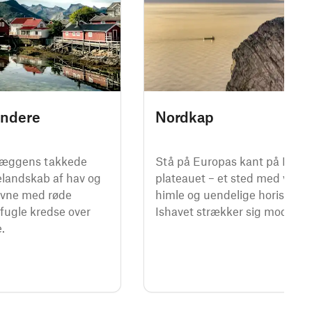
undere
Nordkap
tvæggens takkede
Stå på Europas kant på Nord
elandskab af hav og
plateauet – et sted med vind, 
avne med røde
himle og uendelige horisonter
fugle kredse over
Ishavet strækker sig mod pole
.