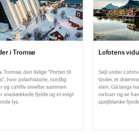
er i Tromsø
Lofotens vid
 Tromsø, den livlige "Porten til
Sejl under Lofo
s", hvor polarhistorie, nordlig
tinder, et drømm
ur og caféliv smelter sammen
sten. Gå langs h
r snedækkede fjelde og et evigt
rorbuer og se hav
ende lys.
spejlblanke fjorde