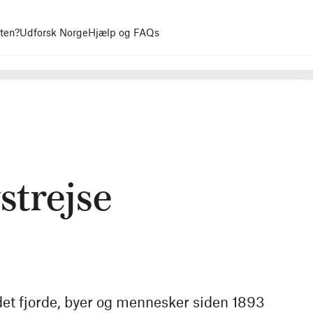
uten?
Udforsk Norge
Hjælp og FAQs
strejse
det fjorde, byer og mennesker siden 1893