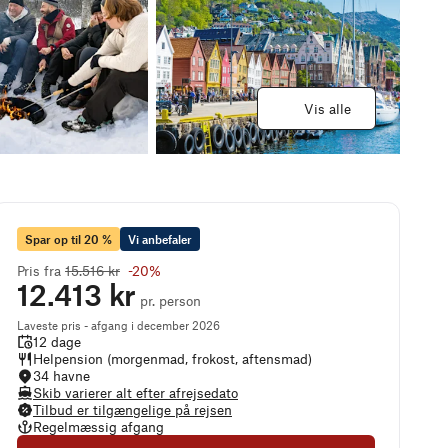
Vis alle
Spar op til 20 %
Vi anbefaler
Pris fra
15.516 kr
-
20
%
12.413 kr
pr. person
Laveste pris - afgang i december 2026
12 dage
Helpension (morgenmad, frokost, aftensmad)
34 havne
Skib varierer alt efter afrejsedato
Tilbud er tilgængelige på rejsen
Regelmæssig afgang