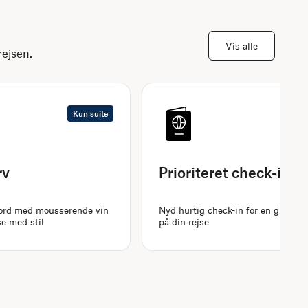
Vis alle
ejsen.
Kun suite
rv
Prioriteret check-in
ord med mousserende vin
Nyd hurtig check-in for en glat og 
se med stil
på din rejse