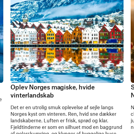
Oplev Norges magiske, hvide
S
vinterlandskab
N
e
Det er en utrolig smuk oplevelse af sejle langs
N
Norges kyst om vinteren. Ren, hvid sne dækker
c
landskaberne. Luften er frisk, sprød og klar.
j
Fjeldtinderne er som en silhuet mod en baggrund
n
af polarskumring, og klynger af hyggelige huse