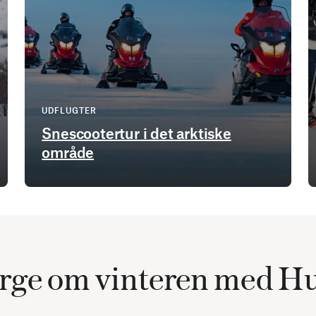
UDFLUGTER
Snescootertur i det arktiske
område
rge om vinteren med Hu