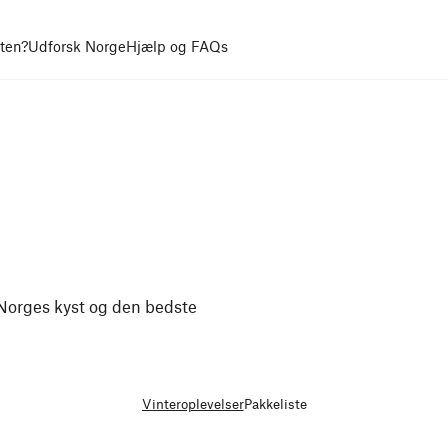
uten?
Udforsk Norge
Hjælp og FAQs
 Norges kyst og den bedste
Vinteroplevelser
Pakkeliste