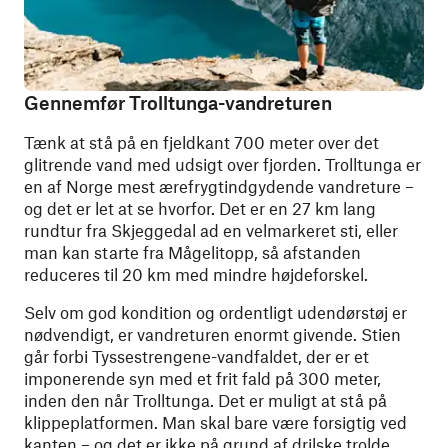
Gennemfør Trolltunga-vandreturen
Tænk at stå på en fjeldkant 700 meter over det
glitrende vand med udsigt over fjorden. Trolltunga er
en af ​​Norge mest ærefrygtindgydende vandreture –
og det er let at se hvorfor. Det er en 27 km lang
rundtur fra Skjeggedal ad en velmarkeret sti, eller
man kan starte fra Mågelitopp, så afstanden
reduceres til 20 km med mindre højdeforskel.
Selv om god kondition og ordentligt udendørstøj er
nødvendigt, er vandreturen enormt givende. Stien
går forbi Tyssestrengene-vandfaldet, der er et
imponerende syn med et frit fald på 300 meter,
inden den når Trolltunga. Det er muligt at stå på
klippeplatformen. Man skal bare være forsigtig ved
kanten – og det er ikke på grund af drilske trolde.