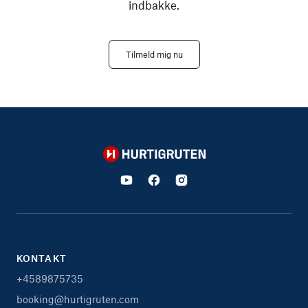
indbakke.
Tilmeld mig nu
Hurtigruten
KONTAKT
+4589875735
booking@hurtigruten.com