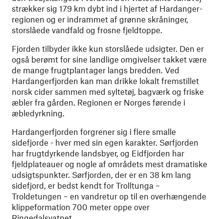
strækker sig 179 km dybt ind i hjertet af Hardanger-
regionen og er indrammet af grønne skråninger,
storslåede vandfald og frosne fjeldtoppe.
Fjorden tilbyder ikke kun storslåede udsigter. Den er
også berømt for sine landlige omgivelser takket være
de mange frugtplantager langs bredden. Ved
Hardangerfjorden kan man drikke lokalt fremstillet
norsk cider sammen med syltetøj, bagværk og friske
æbler fra gården. Regionen er Norges førende i
æbledyrkning.
Hardangerfjorden forgrener sig i flere smalle
sidefjorde - hver med sin egen karakter. Sørfjorden
har frugtdyrkende landsbyer, og Eidfjorden har
fjeldplateauer og nogle af områdets mest dramatiske
udsigtspunkter. Sørfjorden, der er en 38 km lang
sidefjord, er bedst kendt for Trolltunga –
Troldetungen – en vandretur op til en overhængende
klippeformation 700 meter oppe over
Ringedalsvatnet.