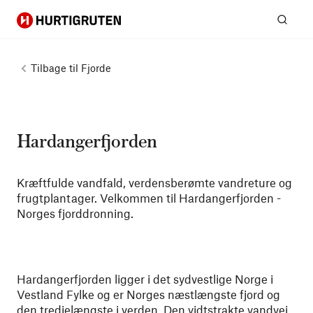
Hurtigruten
Søg
Tilbage til
Fjorde
Hardangerfjorden
Kræftfulde vandfald, verdensberømte vandreture og
frugtplantager. Velkommen til Hardangerfjorden -
Norges fjorddronning.
Hardangerfjorden ligger i det sydvestlige Norge i
Vestland Fylke og er Norges næstlængste fjord og
den tredjelængste i verden. Den vidtstrakte vandvej