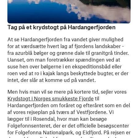
Tag på et krydstogt på Hardangerfjorden
At se Hardangerfjorden fra vandet giver mulighed
for at værdsætte hvert lag af fjordens landskaber -
fra azurblå bølger og grønne dale til granitgrå tinder.
Uanset, om man foretrækker spændingen ved at
suse hen over bølgerne i en ekspeditionsbåd eller
roen ved at ro i kajak langs beskyttede bugter, er der
intet, der slår at komme ud på vandet.
Men hvis man vil se mere på kortere tid, sejler vores
Krydstogt i Norges smukkeste Fjorde
til
Hardangerfjorden om foråret og efteråret som en del
af vores rejseplan på tværs af Vestfjordene. Vi
lægger til i Rosendal, hvor man kan besøge
Folgefonnsenteret, der er det officielle besøgscenter
for Folgefonna Nationalpark, og Eidfjord. På rejsen er