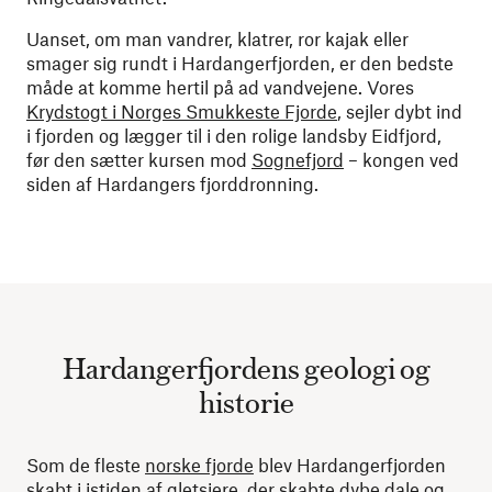
Uanset, om man vandrer, klatrer, ror kajak eller
smager sig rundt i Hardangerfjorden, er den bedste
måde at komme hertil på ad vandvejene. Vores
Krydstogt i Norges Smukkeste Fjorde
, sejler dybt ind
i fjorden og lægger til i den rolige landsby Eidfjord,
før den sætter kursen mod
Sognefjord
– kongen ved
siden af ​​Hardangers fjorddronning.
Hardangerfjordens geologi og
historie
Som de fleste
norske fjorde
blev Hardangerfjorden
skabt i istiden af ​​gletsjere, der skabte dybe dale og