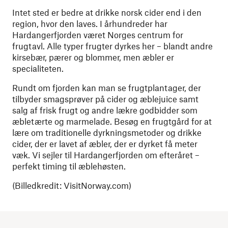
Intet sted er bedre at drikke norsk cider end i den
region, hvor den laves. I århundreder har
Hardangerfjorden været Norges centrum for
frugtavl. Alle typer frugter dyrkes her – blandt andre
kirsebær, pærer og blommer, men æbler er
specialiteten.
Rundt om fjorden kan man se frugtplantager, der
tilbyder smagsprøver på cider og æblejuice samt
salg af frisk frugt og andre lækre godbidder som
æbletærte og marmelade. Besøg en frugtgård for at
lære om traditionelle dyrkningsmetoder og drikke
cider, der er lavet af æbler, der er dyrket få meter
væk. Vi sejler til Hardangerfjorden om efteråret –
perfekt timing til æblehøsten.
(Billedkredit: VisitNorway.com)