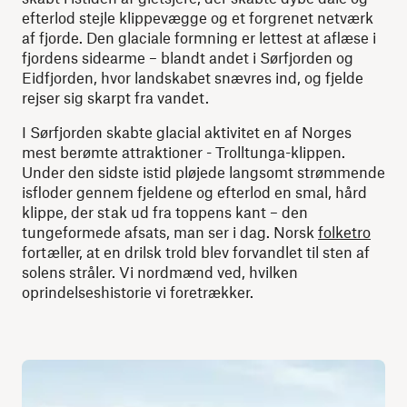
efterlod stejle klippevægge og et forgrenet netværk
af fjorde. Den glaciale formning er lettest at aflæse i
fjordens sidearme – blandt andet i Sørfjorden og
Eidfjorden, hvor landskabet snævres ind, og fjelde
rejser sig skarpt fra vandet.
I Sørfjorden skabte glacial aktivitet en af ​​Norges
mest berømte attraktioner - Trolltunga-klippen.
Under den sidste istid pløjede langsomt strømmende
isfloder gennem fjeldene og efterlod en smal, hård
klippe, der stak ud fra toppens kant – den
tungeformede afsats, man ser i dag. Norsk
folketro
fortæller, at en drilsk trold blev forvandlet til sten af ​​
solens stråler. Vi nordmænd ved, hvilken
oprindelseshistorie vi foretrækker.