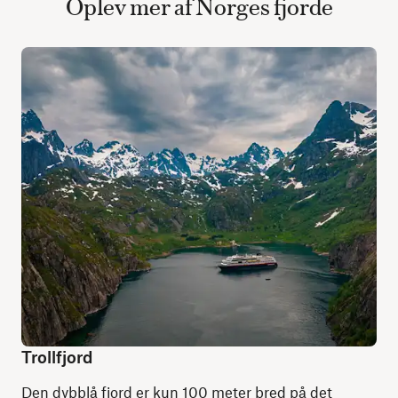
Oplev mer af Norges fjorde
Trollfjord
Den dybblå fjord er kun 100 meter bred på det