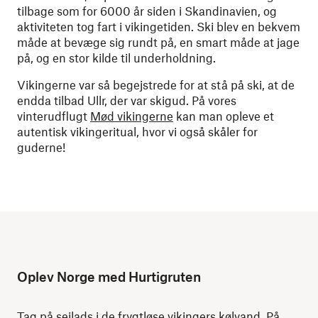
tilbage som for 6000 år siden i Skandinavien, og
aktiviteten tog fart i vikingetiden. Ski blev en bekvem
måde at bevæge sig rundt på, en smart måde at jage
på, og en stor kilde til underholdning.
Vikingerne var så begejstrede for at stå på ski, at de
endda tilbad Ullr, der var skigud. På vores
vinterudflugt
Mød vikingerne
kan man opleve et
autentisk vikingeritual, hvor vi også skåler for
guderne!
Oplev Norge med Hurtigruten
Tag på sejlads i de frygtløse vikingers kølvand. På