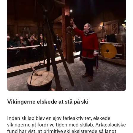
Vikingerne elskede at stå på ski
Inden skiløb blev en sjov ferieaktivitet, elskede
vikingerne at fordrive tiden med skiløb. Arkæologiske
fund har vist, at primitive ski eksisterede så langt