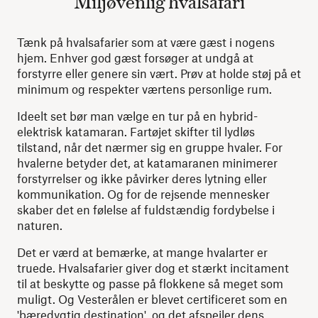
Miljøvenlig hvalsafari
Tænk på hvalsafarier som at være gæst i nogens
hjem. Enhver god gæst forsøger at undgå at
forstyrre eller genere sin vært. Prøv at holde støj på et
minimum og respekter værtens personlige rum.
Ideelt set bør man vælge en tur på en hybrid-
elektrisk katamaran. Fartøjet skifter til lydløs
tilstand, når det nærmer sig en gruppe hvaler. For
hvalerne betyder det, at katamaranen minimerer
forstyrrelser og ikke påvirker deres lytning eller
kommunikation. Og for de rejsende mennesker
skaber det en følelse af fuldstændig fordybelse i
naturen.
Det er værd at bemærke, at mange hvalarter er
truede. Hvalsafarier giver dog et stærkt incitament
til at beskytte og passe på flokkene så meget som
muligt. Og Vesterålen er blevet certificeret som en
'bæredygtig destination', og det afspejler dens