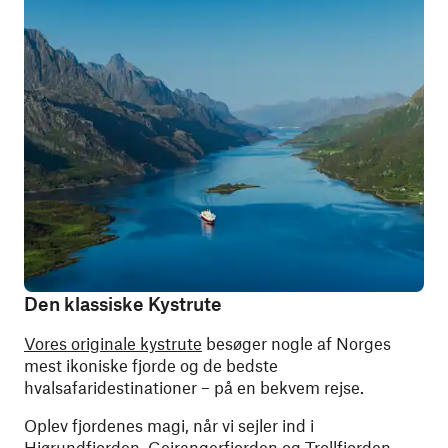
Den klassiske Kystrute
Vores originale kystrute
besøger nogle af Norges
mest ikoniske fjorde og de bedste
hvalsafaridestinationer – på en bekvem rejse.
Oplev fjordenes magi, når vi sejler ind i
Hjørundfjorden
,
Geirangerfjorden
og
Trollfjorden
,