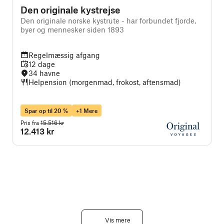
Den originale kystrejse
Den originale norske kystrute - har forbundet fjorde,
A
byer og mennesker siden 1893
j
Regelmæssig afgang
12 dage
34 havne
Helpension (morgenmad, frokost, aftensmad)
Spar op til 20 %
+1 Mere
Pris fra
15.516 kr
P
12.413 kr
Vis mere