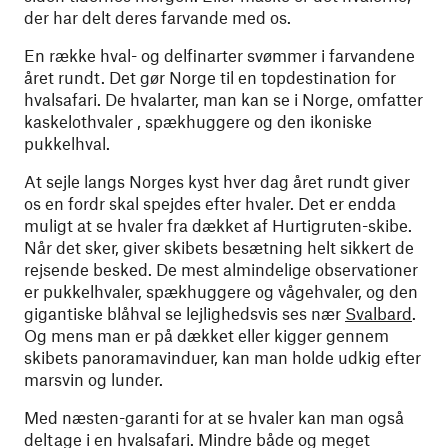
der har delt deres farvande med os.
En række hval- og delfinarter svømmer i farvandene
året rundt. Det gør Norge til en topdestination for
hvalsafari. De hvalarter, man kan se i Norge, omfatter
kaskelothvaler , spækhuggere og den ikoniske
pukkelhval.
At sejle langs Norges kyst hver dag året rundt giver
os en fordr skal spejdes efter hvaler. Det er endda
muligt at se hvaler fra dækket af Hurtigruten-skibe.
Når det sker, giver skibets besætning helt sikkert de
rejsende besked. De mest almindelige observationer
er pukkelhvaler, spækhuggere og vågehvaler, og den
gigantiske blåhval se lejlighedsvis ses nær
Svalbard
.
Og mens man er på dækket eller kigger gennem
skibets panoramavinduer, kan man holde udkig efter
marsvin og lunder.
Med næsten-garanti for at se hvaler kan man også
deltage i en hvalsafari. Mindre både og meget