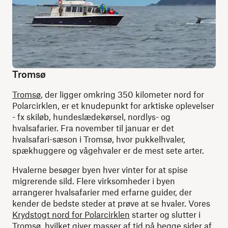
Tromsø
Tromsø
, der ligger omkring 350 kilometer nord for
Polarcirklen, er et knudepunkt for arktiske oplevelser
- fx skiløb, hundeslædekørsel, nordlys- og
hvalsafarier. Fra november til januar er det
hvalsafari-sæson i Tromsø, hvor pukkelhvaler,
spækhuggere og vågehvaler er de mest sete arter.
Hvalerne besøger byen hver vinter for at spise
migrerende sild. Flere virksomheder i byen
arrangerer hvalsafarier med erfarne guider, der
kender de bedste steder at prøve at se hvaler. Vores
Krydstogt nord for Polarcirklen
starter og slutter i
Tromsø, hvilket giver masser af tid på begge sider af