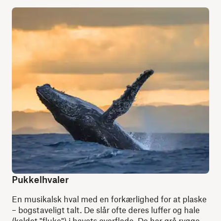
Pukkelhvaler
En musikalsk hval med en forkærlighed for at plaske
– bogstaveligt talt. De slår ofte deres luffer og hale
(kaldet "fluke") i havets overflade. De har grå rygge