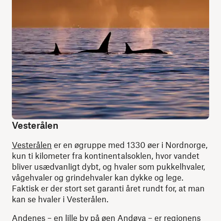
Vesterålen
Vesterålen
er en øgruppe med 1330 øer i Nordnorge,
kun ti kilometer fra kontinentalsoklen, hvor vandet
bliver usædvanligt dybt, og hvaler som pukkelhvaler,
vågehvaler og grindehvaler kan dykke og lege.
Faktisk er der stort set garanti året rundt for, at man
kan se hvaler i Vesterålen.
Andenes – en lille by på øen Andøya – er regionens