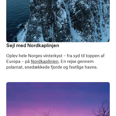
Sejl med Nordkaplinjen
Oplev hele Norges vinterkyst – fra syd til toppen af
Europa – på
Nordkaplinjen
. En rejse gennem
polarnat, snedækkede fjorde og festlige havne.