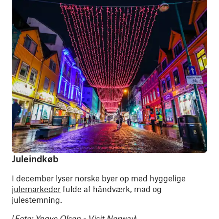
Juleindkøb
I december lyser norske byer op med hyggelige
julemarkeder
fulde af håndværk, mad og
julestemning.
(
Foto: Yngve Olsen - Visit Norway
)