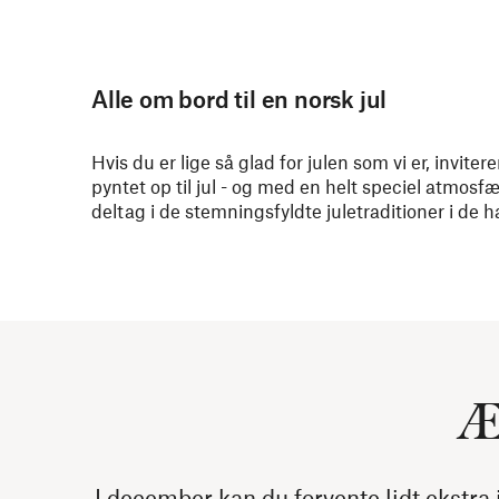
Alle om bord til en norsk jul
Hvis du er lige så glad for julen som vi er, invite
pyntet op til jul - og med en helt speciel atmosfær
deltag i de stemningsfyldte juletraditioner i de h
Æ
I december kan du forvente lidt ekstra