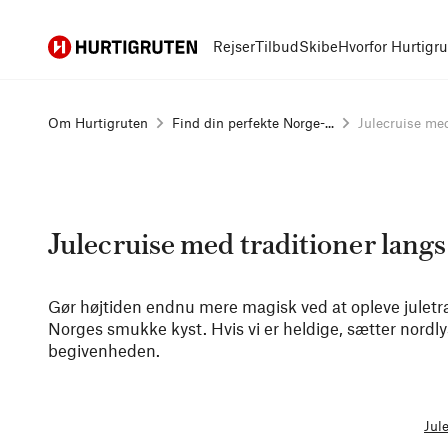
Hurtigruten
Rejser
Tilbud
Skibe
Hvorfor Hurtigr
Om Hurtigruten
Find din perfekte Norge-...
Julecruise med 
Julecruise med traditioner lang
Gør højtiden endnu mere magisk ved at opleve juletr
Norges smukke kyst. Hvis vi er heldige, sætter nor
begivenheden.
Jul