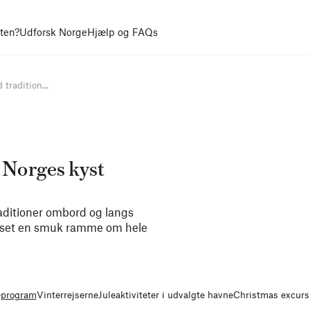
uten?
Udforsk Norge
Hjælp og FAQs
tradition...
s Norges kyst
aditioner ombord og langs
dlyset en smuk ramme om hele
eprogram
Vinterrejserne
Juleaktiviteter i udvalgte havne
Christmas excurs