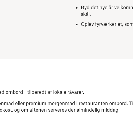
Byd det nye år velkom
skål.
Oplev fyrværkeriet, som 
d ombord - tilberedt af lokale råvarer.
genmad eller premium morgenmad i restauranten ombord. Til 
rokost, og om aftenen serveres der almindelig middag.