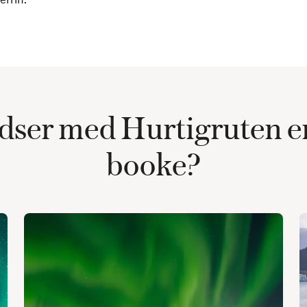
adser med Hurtigruten er
booke?