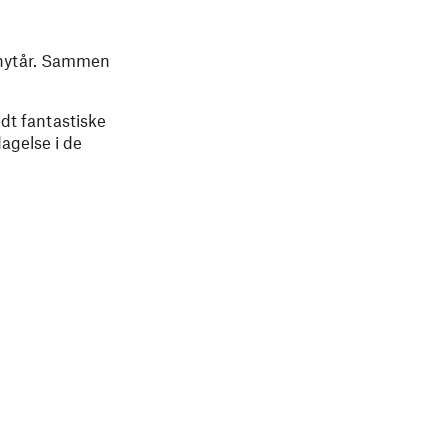
g nytår. Sammen
ndt fantastiske
agelse i de