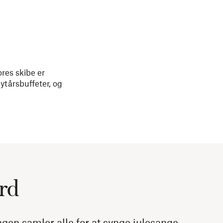
ores skibe er
nytårsbuffeter, og
rd
gen samler alle for at synge julesange.