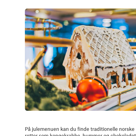
På julemenuen kan du finde traditionelle norske
retter som kongekrabbe, hummer og chokoladete