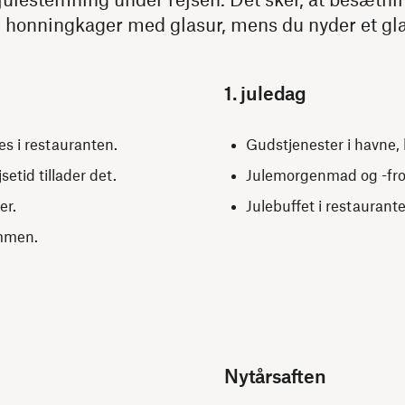
e honningkager med glasur, mens du nyder et glas
1. juledag
s i restauranten.
Gudstjenester i havne, 
etid tillader det.
Julemorgenmad og -frok
er.
Julebuffet i restaurant
ammen.
Nytårsaften