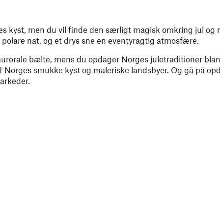
rges kyst, men du vil finde den særligt magisk omkring jul o
n polare nat, og et drys sne en eventyragtig atmosfære.
 aurorale bælte, mens du opdager Norges juletraditioner bla
t af Norges smukke kyst og maleriske landsbyer. Og gå på opd
arkeder.