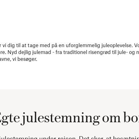
rer vi dig til at tage med på en uforglemmelig juleoplevelse. V
e. Nyd dejlig julemad - fra traditionel risengrød til jule- og 
avne, vi besøger.
gte julestemning om bo
 julestemning under rejsen. Det sker, at besætnin