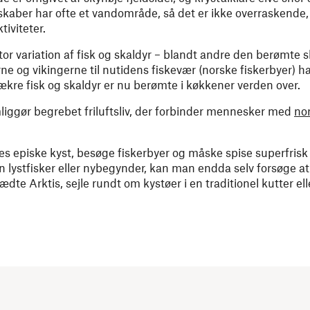
aber har ofte et vandområde, så det er ikke overraskende, at
iviteter.
tor variation af fisk og skaldyr – blandt andre den berømte sk
e og vikingerne til nutidens fiskevær (norske fiskerbyer) har
kre fisk og skaldyr er nu berømte i køkkener verden over.
iggør begrebet friluftsliv, der forbinder mennesker med
no
s episke kyst, besøge fiskerbyer og måske spise superfrisk 
 lystfisker eller nybegynder, kan man endda selv forsøge at
dte Arktis, sejle rundt om kystøer i en traditionel kutter ell