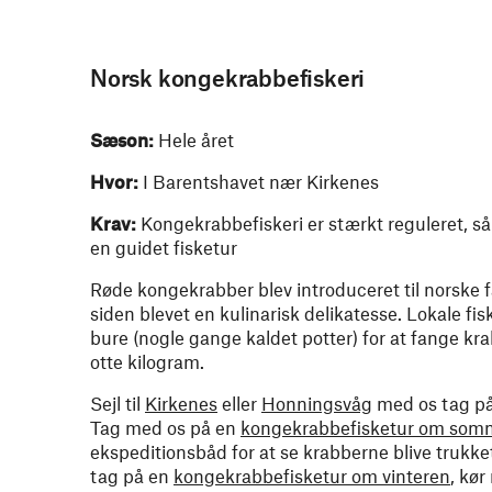
Norsk kongekrabbefiskeri
Sæson:
Hele året
Hvor:
I Barentshavet nær Kirkenes
Krav:
Kongekrabbefiskeri er stærkt reguleret, så 
en guidet fisketur
Røde kongekrabber blev introduceret til norske f
siden blevet en kulinarisk delikatesse. Lokale fi
bure (nogle gange kaldet potter) for at fange kra
otte kilogram.
Sejl til
Kirkenes
eller
Honningsvåg
med os tag på
Tag med os på en
kongekrabbefisketur om som
ekspeditionsbåd for at se krabberne blive trukke
tag på en
kongekrabbefisketur om vinteren
, kø