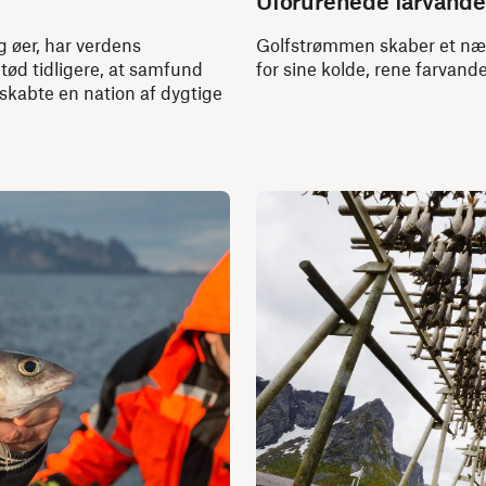
Uforurenede farvande
g øer, har verdens
Golfstrømmen skaber et næri
etød tidligere, at samfund
for sine kolde, rene farvand
 skabte en nation af dygtige