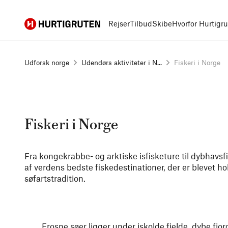
Hurtigruten
Rejser
Tilbud
Skibe
Hvorfor Hurtigr
Udforsk norge
Udendørs aktiviteter i N...
Fiskeri i Norge
Fiskeri i Norge
Fra kongekrabbe- og arktiske isfisketure til dybhavsf
af verdens bedste fiskedestinationer, der er blevet hol
søfartstradition.
Frosne søer ligger under iskolde fjelde, dybe fjor