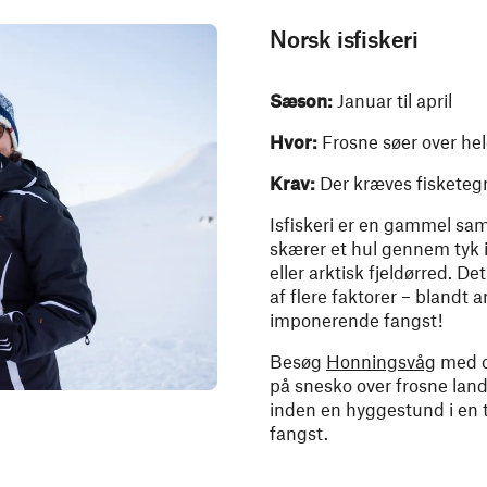
Norsk isfiskeri
Sæson:
Januar til april
Hvor:
Frosne søer over he
Krav:
Der kræves fisketegn
Isfiskeri er en gammel sami
skærer et hul gennem tyk i
eller arktisk fjeldørred. De
af flere faktorer – blandt 
imponerende fangst!
Besøg
Honningsvåg
med o
på snesko over frosne land
inden en hyggestund i en tr
fangst.