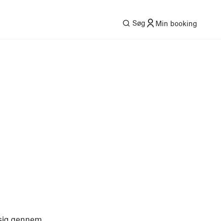
Søg
Min booking
r sig gennem