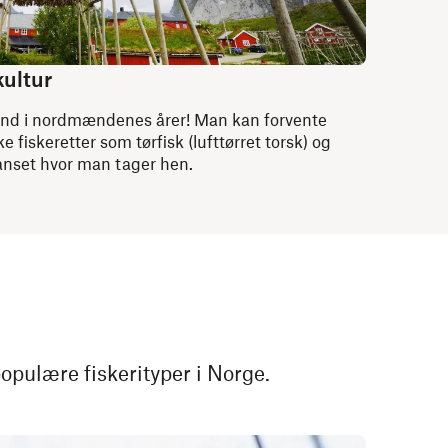
kultur
tvand i nordmændenes årer! Man kan forvente
ke fiskeretter som tørfisk (lufttørret torsk) og
anset hvor man tager hen.
populære fiskerityper i Norge.