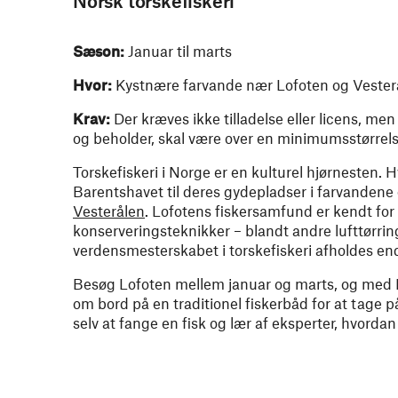
Norsk torskefiskeri
Sæson:
Januar til marts
Hvor:
Kystnære farvande nær Lofoten og Veste
Krav:
Der kræves ikke tilladelse eller licens, me
og beholder, skal være over en minimumsstørrel
Torskefiskeri i Norge er en kulturel hjørnesten. H
Barentshavet til deres gydepladser i farvanden
Vesterålen
. Lofotens fiskersamfund er kendt for
konserveringsteknikker – blandt andre lufttørring
verdensmesterskabet i torskefiskeri afholdes en
Besøg Lofoten mellem januar og marts, og med
om bord på en traditionel fiskerbåd for at tage 
selv at fange en fisk og lær af eksperter, hvorda