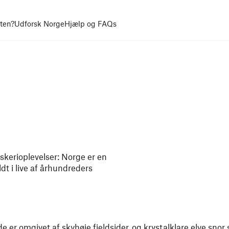
uten?
Udforsk Norge
Hjælp og FAQs
iskerioplevelser: Norge er en
dt i live af århundreders
de er omgivet af skyhøje fjeldsider, og krystalklare elve sno