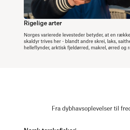
Rigelige arter
Norges varierede levesteder betyder, at en rækk
skaldyr trives her - blandt andre skrei, laks, saithe
helleflynder, arktisk fjeldørred, makrel, ørred o
Fra dybhavsoplevelser til fre