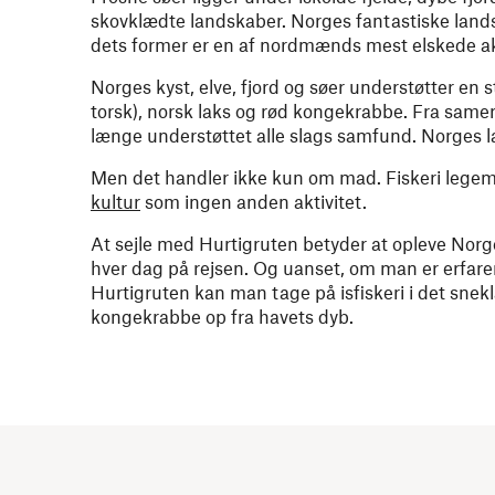
skovklædte landskaber. Norges fantastiske landsk
dets former er en af nordmænds mest elskede akt
Norges kyst, elve, fjord og søer understøtter en s
torsk), norsk laks og rød kongekrabbe. Fra samern
længe understøttet alle slags samfund. Norges læ
Men det handler ikke kun om mad. Fiskeri legeml
kultur
som ingen anden aktivitet.
At sejle med Hurtigruten betyder at opleve Norge
hver dag på rejsen. Og uanset, om man er erfaren
Hurtigruten kan man tage på isfiskeri i det sneklæ
kongekrabbe op fra havets dyb.