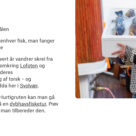
rålen
n enhver fisk, man fanger
se
vert år vandrer skrei fra
e omkring
Lofoten
og
 deres
 af torsk – og
dda her i
Svolvær
.
 Hurtigruten kan man gå
på en
dybhavsfisketur
. Prøv
n man tilbereder den.