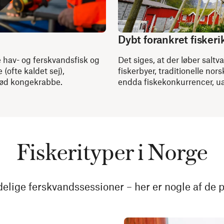
Dybt forankret fiskeri
e hav- og ferskvandsfisk og
Det siges, at der løber sal
 (ofte kaldet sej),
fiskerbyer, traditionelle nors
g rød kongekrabbe.
endda fiskekonkurrencer, u
Fiskerityper i Norge
delige ferskvandssessioner – her er nogle af de 