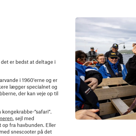
det er bedst at deltage i
arvande i 1960'erne og er
skere lægger specialnet og
bberne, der kan veje op til
 kongekrabbe-”safari”.
meren
, sejl med
t op fra havbunden. Eller
r med snescooter på det