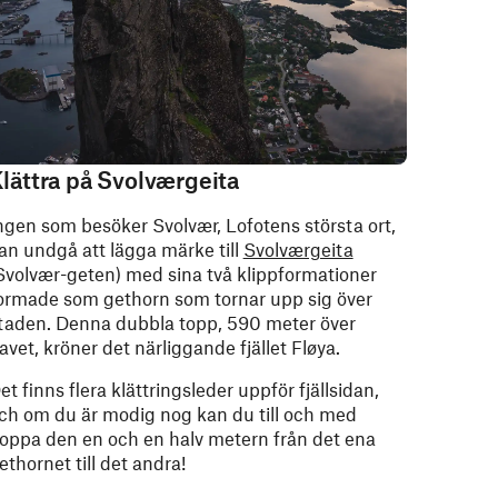
lättra på Svolværgeita
ngen som besöker Svolvær, Lofotens största ort,
an undgå att lägga märke till
Svolværgeita
Svolvær-geten) med sina två klippformationer
ormade som gethorn som tornar upp sig över
taden. Denna dubbla topp, 590 meter över
avet, kröner det närliggande fjället Fløya.
et finns flera klättringsleder uppför fjällsidan,
ch om du är modig nog kan du till och med
oppa den en och en halv metern från det ena
ethornet till det andra!