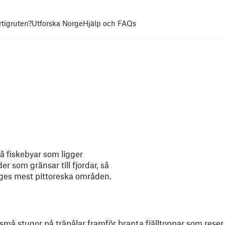
rtigruten?
Utforska Norge
Hjälp och FAQs
å fiskebyar som ligger
 som gränsar till fjordar, så
rges mest pittoreska områden.
små stugor på träpålar framför branta fjälltoppar som reser 