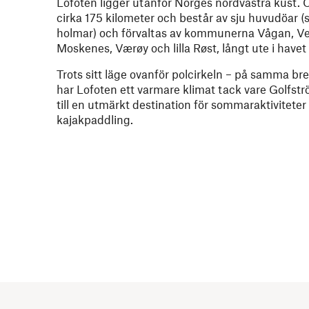
Lofoten ligger utanför Norges nordvästra kust. 
cirka 175 kilometer och består av sju huvudöar (
holmar) och förvaltas av kommunerna Vågan, Ve
Moskenes, Værøy och lilla Røst, långt ute i havet 
Trots sitt läge ovanför polcirkeln – på samma b
har Lofoten ett varmare klimat tack vare Golfs
till en utmärkt destination för sommaraktivitete
kajakpaddling.