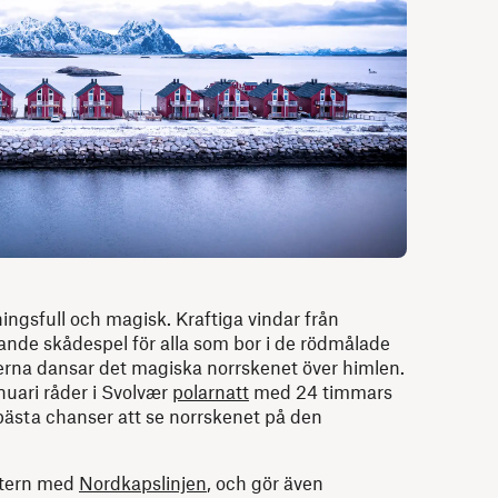
ingsfull och magisk. Kraftiga vindar från
nde skådespel för alla som bor i de rödmålade
erna dansar det magiska norrskenet över himlen.
uari råder i Svolvær
polarnatt
med 24 timmars
 bästa chanser att se norrskenet på den
intern med
Nordkapslinjen
, och gör även