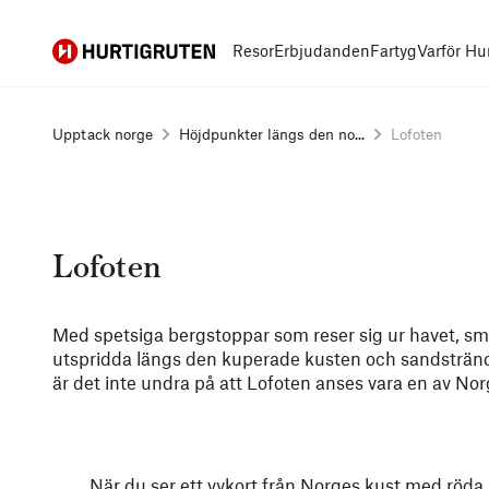
Hurtigruten
Resor
Erbjudanden
Fartyg
Varför Hu
Upptack norge
Höjdpunkter längs den no...
Lofoten
Lofoten
Med spetsiga bergstoppar som reser sig ur havet, sm
utspridda längs den kuperade kusten och sandstränder
är det inte undra på att Lofoten anses vara en av No
När du ser ett vykort från Norges kust med röda 