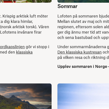
Sommar
 Krispig arktisk luft möter
Lofoten på sommaren bjuder
a dig klara himlar,
Mellan slutet av maj och mitt
 (norsk arktisk torsk). Våren
regionen, eftersom solen al
 Lofotens invånare firar
ger dig ännu mer tid att vand
och sena bastubad och uppf
ordkapslinjen
gör vi stopp i
Under sommarmånaderna gör
r med den
klassiska
Den klassiska kustresan
och
.
på vilken resa och riktning d
Upplev sommaren i Norge