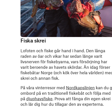
Fiska skrei
Lofoten och fiske går hand i hand. Den långa
raden av öar och vikar har sedan länge varit
livsnerven för fiskebyarna, vars försörjning har
varit beroende av havets skördar. Än idag förser
fiskebåtar Norge (och kök över hela världen) me
skrei och annan fisk.
På våra vinterresor med
Nordkapslinjen
kan du 
ombord på en traditionell fiskebåt och följa med
på
djuphavsfiske
. Prova att fånga din egen skrei
och lär dig hur du tillagar den av experterna.