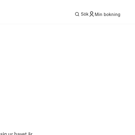
Sök
Min bokning
sig ur havet är