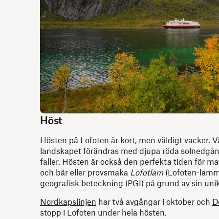
Höst
Hösten på Lofoten är kort, men väldigt vacker. Vä
landskapet förändras med djupa röda solnedgån
faller. Hösten är också den perfekta tiden för m
och bär eller provsmaka
Lofotlam
(Lofoten-lamm)
geografisk beteckning (PGI) på grund av sin uni
Nordkapslinjen
har två avgångar i oktober och
D
stopp i Lofoten under hela hösten.