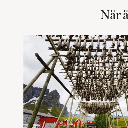
När ä