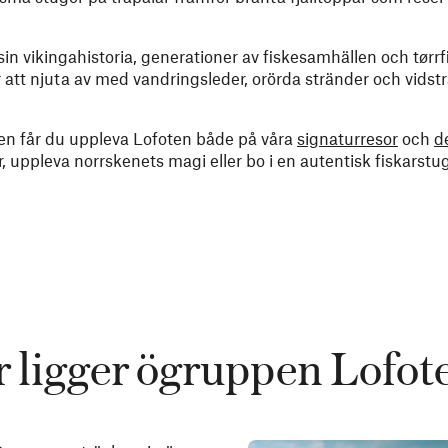
sin vikingahistoria, generationer av fiskesamhällen och tørrf
r att njuta av med vandringsleder, orörda stränder och vidst
en får du uppleva Lofoten både på våra
signaturresor
och
d
 uppleva norrskenets magi eller bo i en autentisk fiskarstu
r ligger ögruppen Lofot