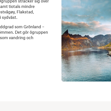
Ögruppen sträcker sig över
samt tiotals mindre
stvågøy, Flakstad,
i sydväst.
reddgrad som Grönland –
trömmen. Det gör ögruppen
r som vandring och