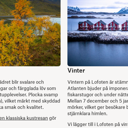
Vinter
dret blir svalare och
Vintern på Lofoten är stämn
gar och färgglada löv som
Atlanten bjuder på imponera
atupplevelser. Plocka svamp
fiskarstugor och under nätt
, vilket märkt med skyddad
Mellan 7 december och 5 jan
ka smak och kvalitet.
mörker, vilket ger besökare
stjärnklara himlen.
en klassiska kustresan
gör
Vi lägger till i Lofoten på v