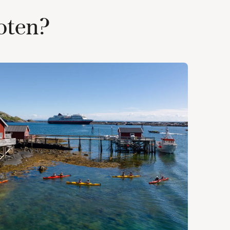
foten?