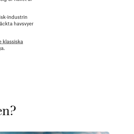
isk-industrin
räckta havsvyer
e klassiska
ga.
en?