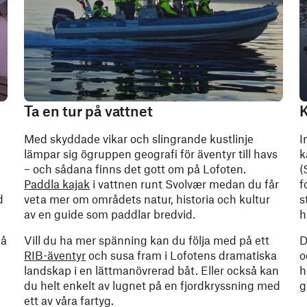
Ta en tur på vattnet
K
Med skyddade vikar och slingrande kustlinje
I
lämpar sig ögruppen geografi för äventyr till havs
k
– och sådana finns det gott om på Lofoten.
(
Paddla kajak
i vattnen runt Svolvær medan du får
f
d
veta mer om områdets natur, historia och kultur
s
av en guide som paddlar bredvid.
h
gå
Vill du ha mer spänning kan du följa med på ett
D
RIB-äventyr
och susa fram i Lofotens dramatiska
o
landskap i en lättmanövrerad båt. Eller också kan
h
du helt enkelt av lugnet på en fjordkryssning med
g
ett av våra fartyg.