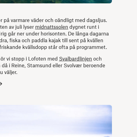
 på varmare väder och oändligt med dagsljus.
en av juli lyser
midnattssolen
dygnet runt i
drig går ner under horisonten. De långa dagarna
ra, fiska och paddla kajak till sent på kvällen
riskande kvällsdopp står ofta på programmet.
 vi stopp i Lofoten med
Svalbardlinjen
och
 då i Reine, Stamsund eller Svolvær beroende
u väljer.