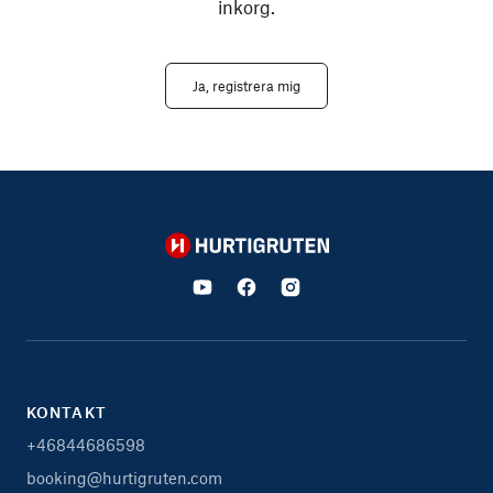
inkorg.
Ja, registrera mig
Hurtigruten
KONTAKT
+46844686598
booking@hurtigruten.com