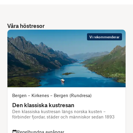
Våra höstresor
Vi rekommenderar
Bergen – Kirkenes – Bergen (Rundresa)
Den klassiska kustresan
Den klassiska kustresan längs norska kusten –
förbinder fjordar, städer och människor sedan 1893
s
Regelbundna avgångar