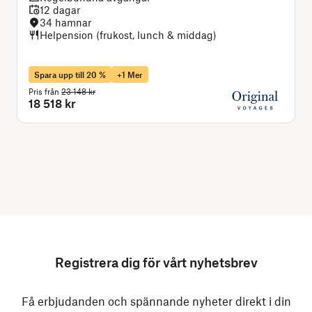
12 dagar
34 hamnar
Helpension (frukost, lunch & middag)
Spara upp till 20 %
+1 Mer
Pris från
23 148 kr
P
18 518 kr
Registrera dig för vårt nyhetsbrev
Få erbjudanden och spännande nyheter direkt i din