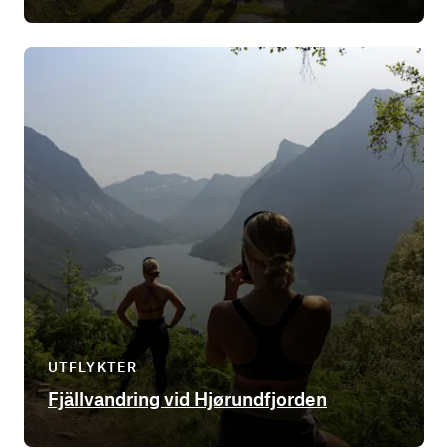
UTFLYKTER
Fjällvandring vid Hjørundfjorden