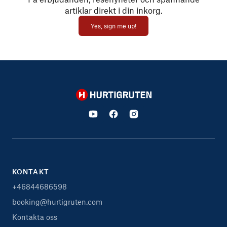
artiklar direkt i din inkorg.
Yes, sign me up!
Hurtigruten
KONTAKT
+46844686598
booking@hurtigruten.com
Kontakta oss