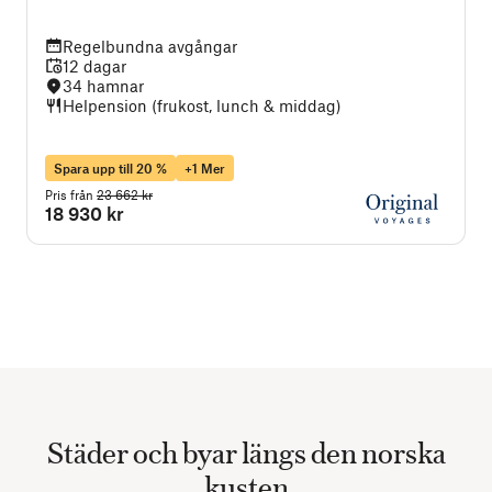
Regelbundna avgångar
12 dagar
34 hamnar
Helpension (frukost, lunch & middag)
Spara upp till 20 %
+1 Mer
Pris från
23 662 kr
P
18 930 kr
Städer och byar längs den norska
kusten