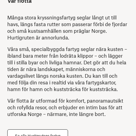
Vår flotta
Många stora kryssningsfartyg seglar långt ut till
havs, längs fasta rutter som passerar förbi de fjordar
och små kustsamhällen som präglar Norge.
Hurtigruten är annorlunda.
Våra små, specialbyggda fartyg seglar nära kusten –
ibland bara meter från lodräta klippor – och lägger
till i stilla byar och livliga hamnar. Det gör att du hela
tiden är nära landskapet, människorna och
vardagslivet längs norska kusten. Du kan till och
med följa din resa i realtid via våra fartygskartor,
hamn för hamn och kuststräcka för kuststräcka.
Vår flotta är utformad för komfort, panoramautsikt
och rofyllda resor, och erbjuder en intim bas för att
utforska Norge – närmare, inte längre bort.
Se alla Hurtigrutens fartyg