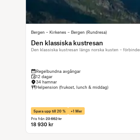
Bergen – Kirkenes – Bergen (Rundresa)
Den klassiska kustresan
Den klassiska kustresan längs norska kusten – förbinde
Regelbundna avgångar
12 dagar
34 hamnar
Helpension (frukost, lunch & middag)
Spara upp till 20 %
+1 Mer
Pris från
23 662 kr
18 930 kr