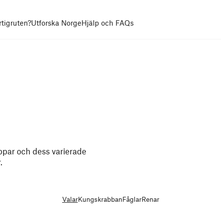
rtigruten?
Utforska Norge
Hjälp och FAQs
oppar och dess varierade
.
Valar
Kungskrabban
Fåglar
Renar