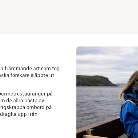
en främmande art som tog
ryska forskare släppte ut
gourmetrestauranger på
m de allra bästa av
 kungskrabba ombord på
 dragits upp från