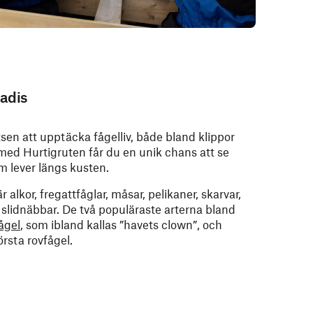
adis
sen att upptäcka fågelliv, både bland klippor
r med Hurtigruten får du en unik chans att se
m lever längs kusten.
lkor, fregattfåglar, måsar, pelikaner, skarvar,
 slidnäbbar. De två populäraste arterna bland
ågel
, som ibland kallas ”havets clown”, och
örsta rovfågel.