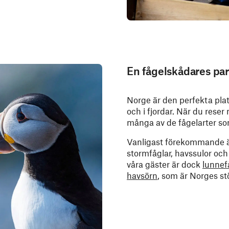
En fågelskådares par
Norge är den perfekta plat
och i fjordar. När du rese
många av de fågelarter so
Vanligast förekommande är a
stormfåglar, havssulor och
våra gäster är dock
lunnef
havsörn
, som är Norges st