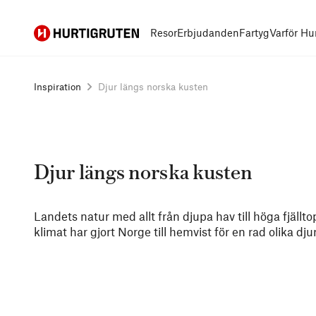
Hurtigruten
Resor
Erbjudanden
Fartyg
Varför Hu
Inspiration
Djur längs norska kusten
Djur längs norska kusten
Landets natur med allt från djupa hav till höga fjällt
klimat har gjort Norge till hemvist för en rad olika djur