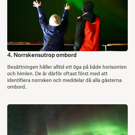
4. Norrskensutrop ombord
Besättningen håller alltid ett öga på både horisonten
och himlen. De är därför oftast först med att
identifiera norrsken och meddelar då alla gästerna
ombord.