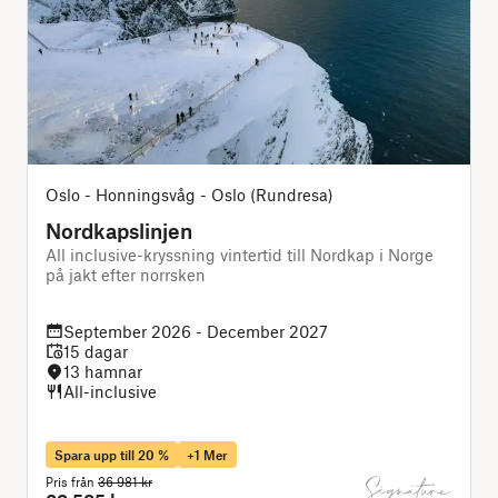
Oslo - Honningsvåg - Oslo (Rundresa)
Nordkapslinjen
All inclusive-kryssning vintertid till Nordkap i Norge
D
på jakt efter norrsken
f
September 2026 - December 2027
15 dagar
13 hamnar
All-inclusive
Spara upp till 20 %
+1 Mer
Pris från
36 981 kr
P