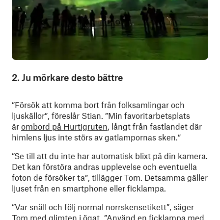
2. Ju mörkare desto bättre
”Försök att komma bort från folksamlingar och
ljuskällor”, föreslår Stian. ”Min favoritarbetsplats
är
ombord på Hurtigruten
, långt från fastlandet där
himlens ljus inte störs av gatlampornas sken.”
”Se till att du inte har automatisk blixt på din kamera.
Det kan förstöra andras upplevelse och eventuella
foton de försöker ta”, tillägger Tom. Detsamma gäller
ljuset från en smartphone eller ficklampa.
”Var snäll och följ normal norrskensetikett”, säger
Tom med glimten i ögat. ”Använd en ficklampa med