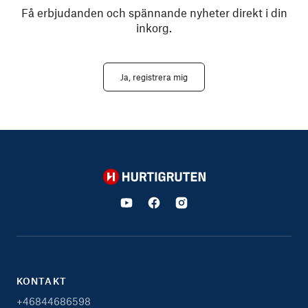
Få erbjudanden och spännande nyheter direkt i din
inkorg.
Ja, registrera mig
Hurtigruten
KONTAKT
+46844686598