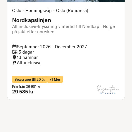
Oslo - Honningsvåg - Oslo (Rundresa)
Nordkapslinjen
All inclusive-kryssning vintertid till Nordkap i Norge
D
på jakt efter norrsken
f
September 2026 - December 2027
15 dagar
13 hamnar
All-inclusive
Spara upp till 20 %
+1 Mer
Pris från
36 981 kr
P
29 585 kr