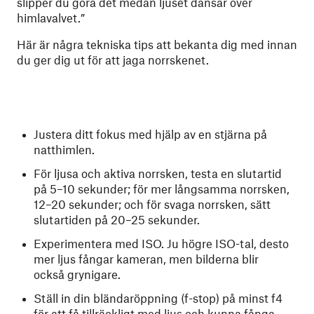
slipper du göra det medan ljuset dansar över
himlavalvet.”
Här är några tekniska tips att bekanta dig med innan
du ger dig ut för att jaga norrskenet.
Justera ditt fokus med hjälp av en stjärna på
natthimlen.
För ljusa och aktiva norrsken, testa en slutartid
på 5–10 sekunder; för mer långsamma norrsken,
12–20 sekunder; och för svaga norrsken, sätt
slutartiden på 20–25 sekunder.
Experimentera med ISO. Ju högre ISO-tal, desto
mer ljus fångar kameran, men bilderna blir
också grynigare.
Ställ in din bländaröppning (f-stop) på minst f4
för att få tillräckligt med ljus och kunna fånga