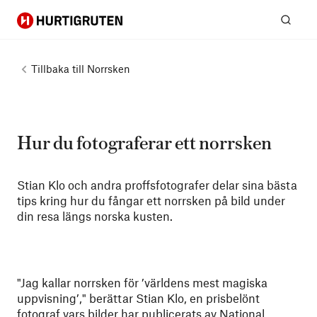
Hurtigruten
Sök
Tillbaka till
Norrsken
Hur du fotograferar ett norrsken
Stian Klo och andra proffsfotografer delar sina bästa
tips kring hur du fångar ett norrsken på bild under
din resa längs norska kusten.
"Jag kallar norrsken för ’världens mest magiska
uppvisning’," berättar Stian Klo, en prisbelönt
fotograf vars bilder har publicerats av National