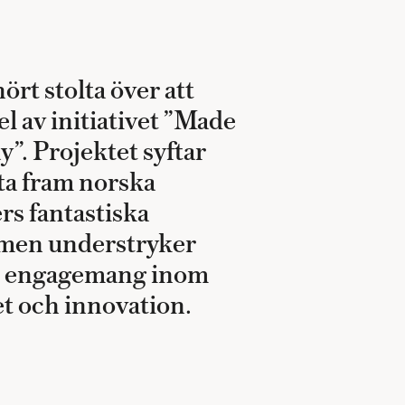
hört stolta över att
el av initiativet ”Made
”. Projektet syftar
yfta fram norska
rs fantastiska
, men understryker
t engagemang inom
et och innovation.