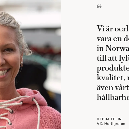
Vi är oer
vara en d
in Norway
till att l
produkte
kvalitet
även vår
hållbarh
HEDDA FELIN
VD, Hurtigruten