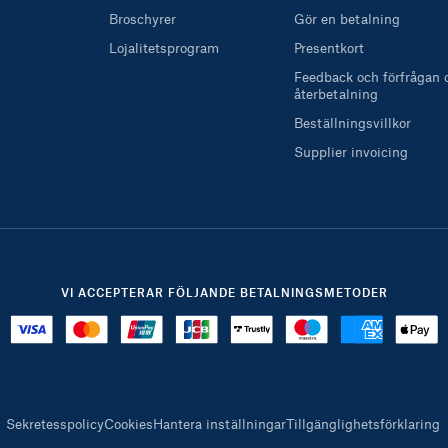
Broschyrer
Gör en betalning
Lojalitetsprogram
Presentkort
Feedback och förfrågan
återbetalning
Beställningsvillkor
Supplier invoicing
VI ACCEPTERAR FÖLJANDE BETALNINGSMETODER
Sekretesspolicy
Cookies
Hantera inställningar
Tillgänglighetsförklaring