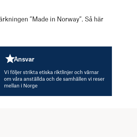
smärkningen ”Made in Norway”. Så här
Ansvar
Vi följer strikta etiska riktlinjer och värnar
om våra anställda och de samhällen vi reser
mellan i Norge