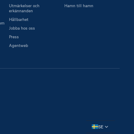
Utmärkelser och
Hamn till hamn
erkännanden
Hållbarhet
 om
Jobba hos oss
Press
Agentweb
SE