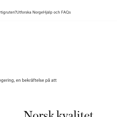
rtigruten?
Utforska Norge
Hjälp och FAQs
egering, en bekräftelse på att
Norsk kvalitet